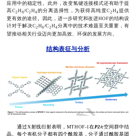
应用中的稳定性。此外，改变氢键连接模式还有助于提
高
C
H
/C
H
的分离选择性，为获得高纯度
C
H
提供
2
6
2
4
2
4
更有效的途径。因此，进一步研究和改进
HOF
的结构设
计对于解决
C
H
/C
H
分离中的技术难题至关重要，有
2
6
2
4
望推动相关行业迈向更加高效、环保的发展方向。
结构表征与分析
通过
X
射线衍射表明，
MTHOF-1
在
P2/c
空间群中结
晶。每个有机分子都有四个酰胺基，分子通过酰胺基团