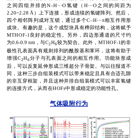
之间四组并排的
N–H···O
氢键（
H···O
之间的间距为
2.20~2.28 Å
）上下连接，形成连续的氢键阵列。然后，
四个相邻阵列成对互锁，通过多个
C–H···π
相互作用形
成块。有趣的是，这个成型块具有榫卯结构，这将赋予
MTHOF-1
良好的稳定性。另外，四边形通道的尺寸约
为
0.6-0.9 nm
，与
C
H
较为契合。此外，
MTHOF-1
的非
2
6
极性孔表面具有规则排列的酰胺基和苯环，这将有助于
增强
C
H
分子与孔表面之间的相互作用。功能块形成
2
6
后，可以反复延伸形成三维超分子骨架。与以往报道不
同，这种三步自组装模式可以带来稳定且具有合适孔隙
的非互穿框架，并且这种并排自组装模式可以丰富氢键
的连接方式，从而在
HOFs
中形成稳定的功能性孔。
气体吸附行为