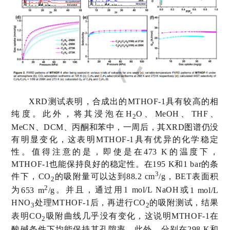
XRD
测试表明，合成出的
MTHOF-1
具有较高的相
纯度。此外，将其浸泡在
H
O
、
MeOH
、
THF
、
2
MeCN
、
DCM
、丙酮和苯中，一周后，其
XRD
图谱仍没
有明显变化，这表明
MTHOF-1
具有优异的化学稳定
性。值得注意的是，即使是在
473 K
的温度下，
MTHOF-1
也能保持良好的稳定性。在
195 K
和
1 bar
的条
3
件下，
CO
的吸附量可以达到
88.2 cm
/g
，
BET
表面积
2
2
为
653 m
/g
。并且，通过用
1 mol/L NaOH
或
1 mol/L
HNO
处理
MTHOF-1
后，再进行
CO
的吸附测试，结果
3
2
表明
CO
吸附曲线几乎没有变化，这说明
MTHOF-1
在
2
酸碱条件下均能保持其孔隙率。此外，分别在
298 K
和