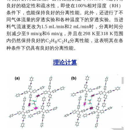
良好的稳定性和疏水性，即使在
100%
相对湿度（
RH
）
条件下，也能保持良好的分离性能。此外，还进行了不
同气体流量的穿透实验和各种温度下的穿透实验。当进
料气流速更改为
1.5 mL/min
和
2 mL/min
时，分离时间分
别减少至
9 min/g
和
6 min/g
，并且在
298 K
至
318 K
范围
内仍然保持良好的
C
H
/C
H
分离性能，这表明其在各
2
6
2
4
种条件下仍具有良好的分离性能。
理论计算