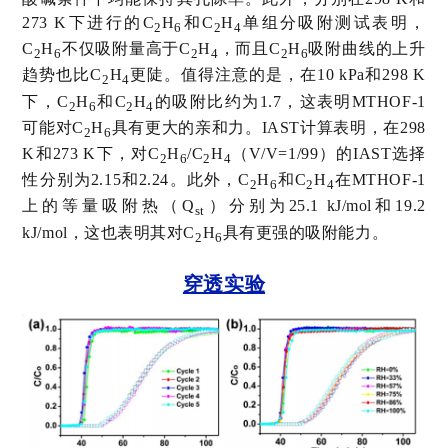
273 K
下进行的
C
H
和
C
H
单组分吸附测试表明，
2
6
2
4
C
H
不仅吸附量高于
C
H
，而且
C
H
吸附曲线的上升
2
6
2
4
2
6
趋势也比
C
H
更陡。值得注意的是，在
10 kPa
和
298 K
2
4
下，
C
H
和
C
H
的吸附比约为
1.7
，这表明
MTHOF-1
2
6
2
4
可能对
C
H
具有更大的亲和力。
IAST
计算表明，在
298
2
6
K
和
273 K
下，对
C
H
/C
H
（
V/V=1/99
）的
IAST
选择
2
6
2
4
性分别为
2.15
和
2.24
。此外，
C
H
和
C
H
在
MTHOF-1
2
6
2
4
上的等量吸附热（
Q
）分别为
25.1 kJ/mol
和
19.2
st
kJ/mol
，这也表明其对
C
H
具有更强的吸附能力。
2
6
穿透实验