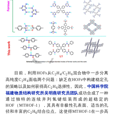
目前，利用
HOFs
从
C
H
/C
H
混合物中一步分离
2
4
2
6
高纯度
C
H
面临两个问题：缺乏在
HOFs
中构建稳定孔
2
4
的策略以及如何获得高
C
H
选择性。因此，
中国科学院
2
6
福建物质结构研究所吴明燕研究员团队
成功合成了一种
通过独特的连续并列氢键组装而成
的超稳定的
HOF
（
MTHOF-1
），其具有非极性孔表面、适当的孔
径和丰富的
C
H
结合位点。这使得
MTHOF-1
在一步高
2
6