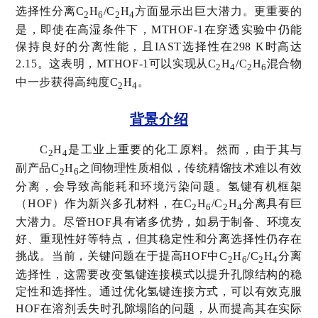
选择性分离
C
H
/C
H
方面显示出巨大潜力。更重要的
2
6
2
4
是，即使在高湿条件下，
MTHOF-1
在穿透实验中仍能
保持良好的分离性能，且
IAST
选择性在
298 K
时高达
2.15
。这表明，
MTHOF-1
可以实现从
C
H
/C
H
混合物
2
4
2
6
中一步获得高纯度
C
H
。
2
4
背景介绍
C
H
是工业上重要的化工原料。然而，由于其与
2
4
副产品
C
H
之间物理性质相似，传统精馏技术难以有效
2
6
分离，会导致高能耗和环境污染问题。氢键有机框架
（
HOF
）作为新兴多孔材料，在
C
H
/C
H
分离具有巨
2
6
2
4
大潜力。尽管
HOF
具有诸多优势，如易于制备、环境友
好、重现性好等特点，但其稳定性和分离选择性仍存在
挑战。当前，关键问题在于提高
HOF
中
C
H
/C
H
分离
2
6
2
4
选择性，这需要改变氢键连接模式以提升孔隙结构的稳
定性和选择性。通过优化氢键连接方式，可以有效克服
HOF
在溶剂丢失时孔隙塌陷的问题，从而提高其在实际