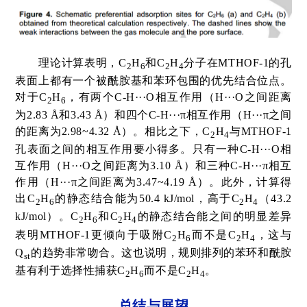
理论计算表明，
C
H
和
C
H
分子在
MTHOF-1
的孔
2
6
2
4
表面上都有一个被酰胺基和苯环包围的优先结合位点。
对于
C
H
，有两个
C-H···O
相互作用（
H···O
之间距离
2
6
为
2.83 Å
和
3.43 Å
）和四个
C-H···π
相互作用（
H···π
之间
的距离为
2.98~4.32 Å
）。相比之下，
C
H
与
MTHOF-1
2
4
孔表面之间的相互作用要小得多。只有一种
C-H···O
相
互作用（
H···O
之间距离为
3.10 Å
）和三种
C-H···π
相互
作用（
H···π
之间距离为
3.47~4.19 Å
）。此外，计算得
出
C
H
的静态结合能为
50.4 kJ/mol
，高于
C
H
（
43.2
2
6
2
4
kJ/mol
）。
C
H
和
C
H
的静态结合能之间的明显差异
2
6
2
4
表明
MTHOF-1
更倾向于吸附
C
H
而不是
C
H
，这与
2
6
2
4
Q
的趋势非常吻合。这也说明，规则排列的苯环和酰胺
st
基有利于选择性捕获
C
H
而不是
C
H
。
2
6
2
4
总结与展望