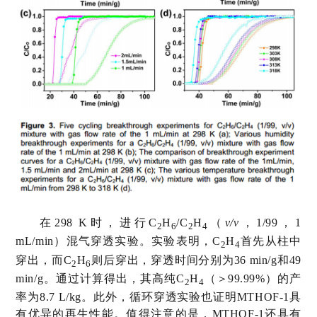
在
298 K
时，
进行
C
H
/C
H
（
v/v
，
1/99
，
1
2
6
2
4
mL/min
）混气穿透实验。实验表明，
C
H
首先从柱中
2
4
穿出，而
C
H
则后穿出，穿透时间分别为
36 min/g
和
49
2
6
min/g
。通过计算得出，其高纯
C
H
（＞
99.99%
）的产
2
4
率为
8.7 L/kg
。此外，循环穿透实验也证明
MTHOF-1
具
有优异的再生性能。值得注意的是，
MTHOF-1
还具有