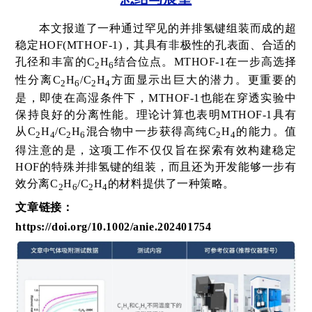
本文报道了一种通过罕见的并排氢键组装而成的超
稳定
HOF(MTHOF-1)
，其具有非极性的孔表面、合适的
孔径和丰富的
C
H
结合位点。
MTHOF-1
在一步高选择
2
6
性分离
C
H
/C
H
方面显示出巨大的潜力。更重要的
2
6
2
4
是，即使在高湿条件下，
MTHOF-1
也能在穿透实验中
保持良好的分离性能。理论计算也表明
MTHOF-1
具有
从
C
H
/C
H
混合物中一步获得高纯
C
H
的能力。值
2
4
2
6
2
4
得注意的是，这项工作不仅仅旨在探索有效构建稳定
HOF
的特殊并排氢键的组装，而且还为开发能够一步有
效分离
C
H
/C
H
的材料提供了一种策略。
2
6
2
4
文章链接：
https://doi.org/10.1002/anie.202401754