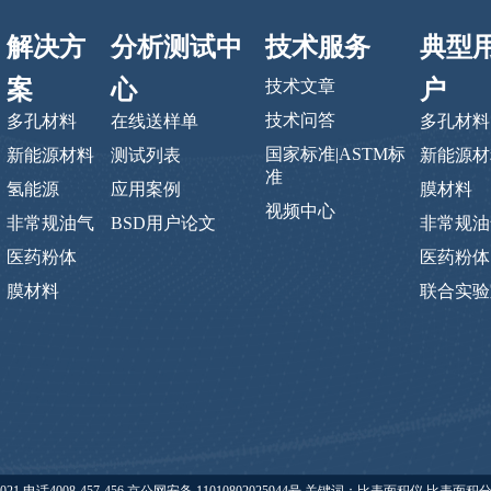
解决方
分析测试中
技术服务
典型
案
心
户
技术文章
技术问答
多孔材料
在线送样单
多孔材料
国家标准|ASTM标
新能源材料
测试列表
新能源材
准
氢能源
应用案例
膜材料
视频中心
非常规油气
BSD用户论文
非常规油
医药粉体
医药粉体
膜材料
联合实验