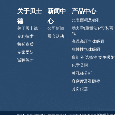
关于贝士
新闻中
产品中心
德
心
比表面积及微孔
动力学(重量法)-气体/蒸
关于贝士德
公司新闻
气
专利技术
展会活动
高温高压气体吸附
荣誉资质
腐蚀性气体吸附
专家团队
多组分 选择性 竞争吸附
诚聘英才
化学吸附
膜孔径分析
真密度及孔隙率
其它仪器