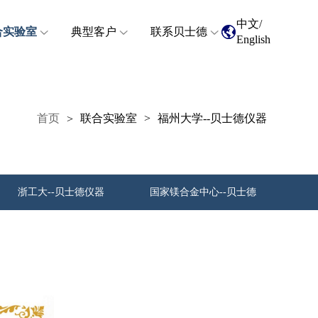
中文
/
合实验室
典型客户
联系贝士德
English
首页
联合实验室
>
福州大学--贝士德仪器
>
浙工大--贝士德仪器
国家镁合金中心--贝士德