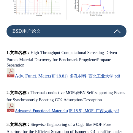
BSD用户论文
1.文章名称：
High-Throughput Computational Screening-Driven
Porous Material Discovery for Benchmark Propylene/Propane
Separation
Adv. Funct. Mater.
(IF:18.81)_多孔材料_西北工业大学.pdf
2.文章名称：
Thermal-conductive MOFs@BN Self-supporting Foams
for Synchronously Boosting CO2 Adsorption/Desorption
Advanced Functional Materials
(IF:18.5)_MOF_广西大学.pdf
3.文章名称：
Stepwise Engineering of a Cage-like MOF Pore
Aperture for the Efficient Separation of Isomeric C4 paraffins under