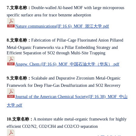
7.文章名称：
Double-walled Al-based MOF with large microporous
specific surface area for trace benzene adsorption
Nature communications
(IF:16.6)_MOF_浙江大学.pdf
8.文章名称：
Fabrication of Pillar-Cage Fluorinated Anion Pillared
Metal-Organic Frameworks via a Pillar Embedding Strategy and
Efficient Separation of SO2 through Multi-Site Trapping
Angew. Chem.
(IF:16.6)_MOF_
中国石油大学（华东）
.pdf
9.文章名称：
Scalabale and Dupurative Zirconium Metal-Organic
Framework for Deep Flue-Gas Desulfurization and SO2 Recovery
Journal of the American Chemical Society
(IF:16.38)_MOF_中山
大学.pdf
10.文章名称：
A moisture stable metal-organic framework for highly
efficient CO2/N2, CO2/CH4 and CO2/CO separation