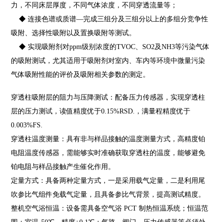
力，不同床层厚度，不同气体浓度，不同穿透流量等；
◆
连接色谱或质谱—完成三组分及三组分以上的多组分竞争性
吸附、选择性吸附以及置换吸附等测试。
◆
实现吸附剂对ppm级别浓度的TVOC、SO2及NH3等污染气体
的吸附测试，尤其适用于吸附剂对室内、车内等环境中微量污染
气体吸附性能的评价及吸附相关参数的测定。
穿透柱吸附层的阻力与压降测试：配备压力传感器，实现穿透柱
层的压力测试，读值精度优于0.15%RSD.，满量程精度优于
0.003%FS.
穿透柱温度测量：具有非与样品接触的温度测量方式，高精度铂
电阻温度传感器，需能够实时准确获取穿透柱的温度，能够避免
铂电阻与样品接触产生催化作用。
定量方式：具备两种定量方式，一是采用载气定量，二是利用尾
吹参比气组件免载气定量，且具备参比气背景，提高测试精度。
整机空气浴恒温：设备需具备空气浴 PCT 制热恒温系统；恒温范