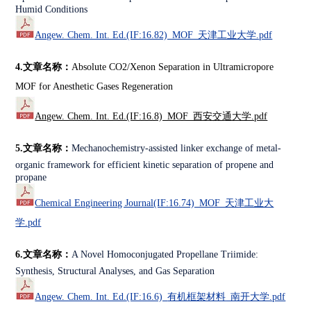
Humid Conditions
Angew. Chem. Int. Ed.
(IF:16.82)_MOF_天津工业大学.pdf
4.文章名称：
Absolute CO2/Xenon Separation in Ultramicropore
MOF for Anesthetic Gases Regeneration
Angew. Chem. Int. Ed.(IF:16.8)_MOF_西安交通大学.pdf
5.文章名称：
Mechanochemistry-assisted linker exchange of metal-
organic framework for efficient kinetic separation of propene and
propane
Chemical Engineering Journal
(IF:16.74)_MOF_天津工业大
学.pdf
6.文章名称：
A Novel Homoconjugated Propellane Triimide:
Synthesis, Structural Analyses, and Gas Separation
Angew. Chem. Int. Ed.
(IF:16.6)_
有机框架材料
_南开大学.pdf