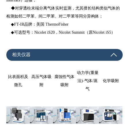
interface）连接；
◆对穿透柱末端分离气体实时监测，尤其擅长结构类似气体的
检测如邻二甲苯、间二甲苯、对二甲苯等同分异构体；
◆FT-IR品牌：美国 ThermoFisher
◆可选型号：Nicolet iS20，Nicolet Summit（原Nicolet iS5）
相关仪器
动力学(重量
比表面积及
高压气体
吸
腐蚀性气体
法)-气体/蒸
化学吸
附
微
孔
附
吸附
气