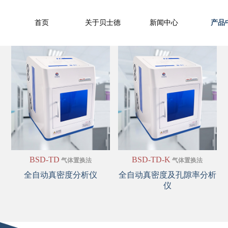
首页
>
产品中心
>
真密度(骨架密度)及孔隙率
首页
关于贝士德
新闻中心
产品
BSD-TD
BSD-TD-K
气体置换法
气体置换法
全自动真密度分析仪
全自动真密度及孔隙率分析
仪