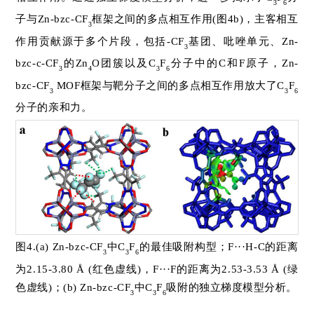
3
6
子与Zn-bzc-CF
框架之间的多点相互作用(图4b)，主客相互
3
作用贡献源于多个片段，包括-CF
基团、吡唑单元、Zn-
3
bzc-c-CF
的Zn
O团簇以及C
F
分子中的C和F原子，Zn-
3
4
3
6
bzc-CF
MOF框架与靶分子之间的多点相互作用放大了C
F
3
3
6
分子的亲和力。
图4.(a) Zn-bzc-CF
中C
F
的最佳吸附构型；F···H-C的距离
3
3
6
为2.15-3.80 Å (红色虚线)，F···F的距离为2.53-3.53
Å (绿
色虚线)；(b) Zn-bzc-CF
中C
F
吸附的独立梯度模型分析。
3
3
6