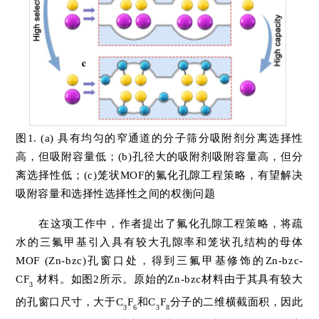
图1. (a) 具有均匀的窄通道的分子筛分吸附剂分离选择性
高，但吸附容量低；(b)孔径大的吸附剂吸附容量高，但分
离选择性低；(c)笼状MOF的氟化孔隙工程策略，有望解决
吸附容量和选择性选择性之间的权衡问题
在这项工作中，作者提出了氟化孔隙工程策略，将疏
水的三氟甲基引入具有较大孔隙率和笼状孔结构的母体
MOF (Zn-bzc)孔窗口处，得到三氟甲基修饰的Zn-bzc-
CF
材料。如图2所示。原始的Zn-bzc材料由于其具有较大
3
的孔窗口尺寸，大于C
F
和C
F
分子的二维横截面积，因此
3
6
3
8