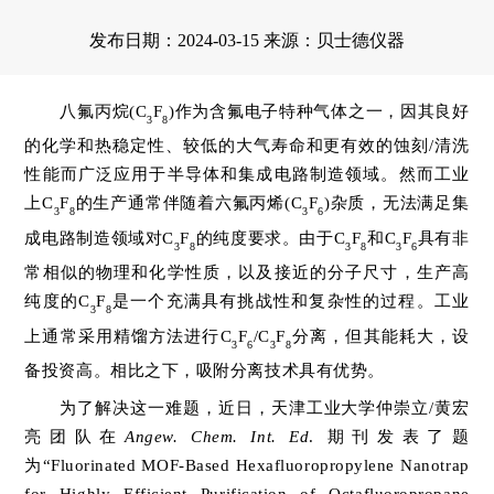
发布日期：2024-03-15 来源：贝士德仪器
八氟丙烷(C
F
)作为含氟电子特种气体之一，因其良好
3
8
的化学和热稳定性、较低的大气寿命和更有效的蚀刻/清洗
性能而广泛应用于半导体和集成电路制造领域。然而工业
上C
F
的生产通常伴随着六氟丙烯(C
F
)杂质，无法满足集
3
8
3
6
成电路制造领域对C
F
的纯度要求。由于C
F
和C
F
具有非
3
8
3
8
3
6
常相似的物理和化学性质，以及接近的分子尺寸，生产高
纯度的C
F
是一个充满具有挑战性和复杂性的过程。工业
3
8
上通常采用精馏方法进行C
F
/C
F
分离，但其能耗大，设
3
6
3
8
备投资高。相比之下，吸附分离技术具有优势。
为了解决这一难题，近日，天津工业大学仲崇立/黄宏
亮团队在
Angew
.
Chem. Int. Ed
. 期刊发表了题
为“Fluorinated MOF-Based Hexafluoropropylene Nanotrap
for Highly Efficient Purification of Octafluoropropane