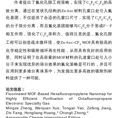
作者提出了氟化孔隙工程策略，实现了C
F
/C
F
的高
3
6
3
8
效分离。通过在笼状孔结构的Zn-bzc材料孔窗口处引入氟
化基团，不仅提供了合适的孔窗口尺寸，实现了C
F
/C
F
3
6
3
8
的分子筛分分离，而且氟化基团能够与C
F
分子形成F···F
3
6
相互作用，强化了C
F
亲和力。值得注意的是，氟化孔隙
3
6
工程可以创造疏水微环境，使Zn-bzc-CF
MOF具有较高的
3
化学稳定性和吸附循环再生性能，从而具有良好的应用前
景。同时证明了在高容量的MOF材料的孔道窗口处引入小
分子来实现优异的筛分效果的氟化策略是可行的，并且可
应用到更多难分离体系中，为发掘出更多高效的吸附剂材
料提供了一种可能。
论文信息：
Fluorinated MOF-Based Hexafluoropropylene Nanotrap for
Highly Efficient Purification of Octafluoropropane
Electronic Specialty Gas
Mingze Zheng, Wenjuan Xue, Tongan Yan, Zefeng Jiang,
Zhi Fang, Hongliang Huang,* Chongli Zhong,*
Angewandte Chemie International Edition