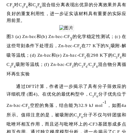
CF
对C
F
和C
F
混合组分离表现出优异的分离效果并具有
3
3
8
3
6
良好的重复利用性，进一步证实该材料具有重要的实际应
用前景。
图3 (a) Zn-bzc和(b) Zn-bzc-CF
的化学稳定性测试；(c) 在
3
这些苛刻条件下处理后，Zn-bzc-CF
在77 K下的N
吸附-解
3
2
吸等温线；(d) Zn-bzc和(e) Zn-bzc-CF
在298 K下的C
F
和
3
3
6
C
F
吸附等温线；(f) Zn-bzc-CF
的C
F
/C
F
混合物分离循
3
8
3
3
6
3
8
环再生实验
通过DFT计算，作者进一步揭示了具有分子筛效应的
详细机理 (图4)。在优化的最优构型中，C
F
分子优先位于
3
6
-1
Zn-bzc-CF
空腔的角落，结合能为32.9 kJ mol
，如图4a
3
所示。值得注意的是，被吸附的C
F
分子不仅与锌团簇和
3
6
吡唑环相互作用，而且还与吡唑环上的-CF3基团形成多点
相互作用。通过独立梯度模型分析，进一步揭示了C
F
分