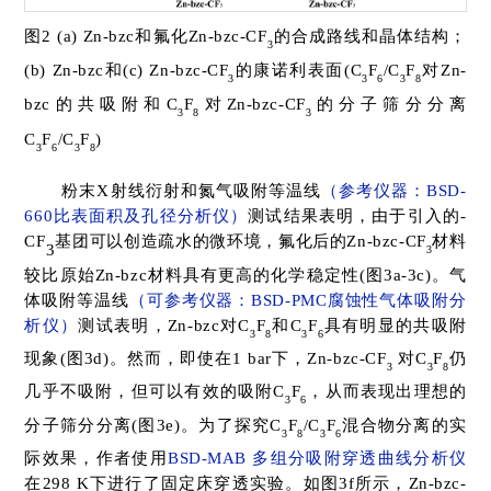
图2 (a) Zn-bzc和氟化Zn-bzc-CF
的合成路线和晶体结构；
3
(b) Zn-bzc和(c) Zn-bzc-CF
的康诺利表面(C
F
/C
F
对Zn-
3
3
6
3
8
bzc的共吸附和C
F
对Zn-bzc-CF
的分子筛分分离
3
8
3
C
F
/C
F
)
3
6
3
8
粉末X射线衍射和
氮气吸附等温线
（参考仪器：BSD-
660比表面积及孔径分析仪）
测试结果表明，由于引入的-
CF
基团可以创造疏水的微环境，氟化后的Zn-bzc-CF
材料
3
3
较比原始Zn-bzc材料具有更高的化学稳定性(图3a-3c)。
气
体吸附等温线
（可参考仪器：BSD-PMC腐蚀性气体吸附分
析仪）
测试表明，Zn-bzc对C
F
和C
F
具有明显的共吸附
3
8
3
6
现象(图3d)。然而，即使在1 bar下，Zn-bzc-CF
对C
F
仍
3
3
8
几乎不吸附，但可以有效的吸附C
F
，从而表现出理想的
3
6
分子筛分分离(图3e)。为了探究C
F
/C
F
混合物分离的实
3
8
3
6
际效果，作者使用
BSD-MAB 多组分吸附穿透曲线分析仪
在298 K下进行了固定床穿透实验。如图3f所示，Zn-bzc-