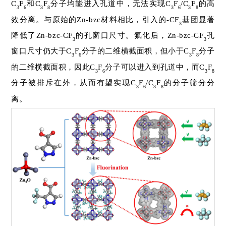
C
F
和C
F
分子均能进入孔道中，无法实现C
F
/C
F
的高
3
6
3
8
3
6
3
8
效分离。与原始的Zn-bzc材料相比，引入的-CF
基团显著
3
降低了Zn-bzc-CF
的孔窗口尺寸。氟化后，Zn-bzc-CF
孔
3
3
窗口尺寸仍大于C
F
分子的二维横截面积，但小于C
F
分子
3
6
3
8
的二维横截面积，因此C
F
分子可以进入到孔道中，而C
F
3
6
3
8
分子被排斥在外，从而有望实现C
F
/C
F
的分子筛分分
3
6
3
8
离。