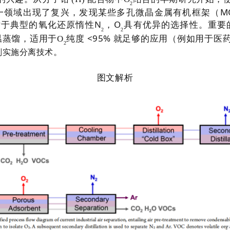
2
M
一领域出现了复兴，发现某些多孔微晶金属有机框架（
N
O
对于典型的氧化还原惰性
，
具有优异的选择性。重要
2
2
<95%
温蒸馏，适用于
O
纯度
就足够的应用（例如用于医
2
。
剂实施分离技术
图文解析