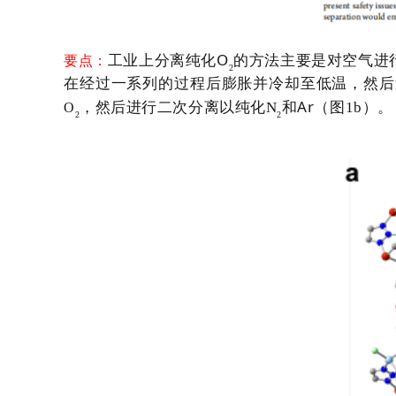
O
工业上分离纯化
的方法主要是对空气进
要点：
2
在经过一系列的过程后膨胀并冷却至低温，然后
Ar
，然后进行二次分离以纯化
N
和
（图
1b
）。
O
2
2