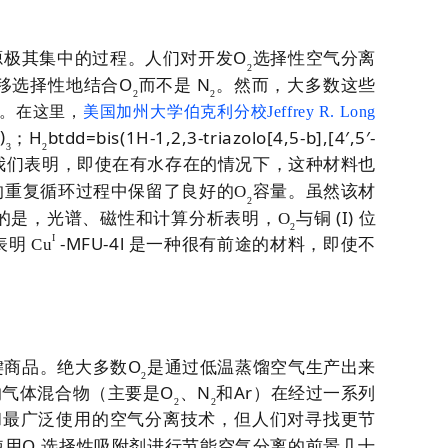
O
源极其集中的过程。人们对开发
选择性空气分离
2
O
N
移选择性地结合
而不是
。然而，大多数这些
2
2
。在这里，
美
国加州大学伯克利分校
Jeffrey R. Long
)
H
btdd=bis(1H-1,2,3-triazolo[4,5-b],[4′,5′-
；
3
2
我们表明，即使在有水存在的情况下，这种材料也
的重复循环过程中保留了良好的
O
容量。虽然该材
2
(I)
的是，光谱、磁性和计算分析表明，
O
与铜
位
2
I
-MFU-4l
表明
Cu
是一种很有前途的材料，即使不
O
键商品。绝大多数
是通过低温蒸馏空气生产出来
2
O
N
Ar
的气体混合物（主要是
、
和
）在经过一系列
2
2
和最广泛使用的空气分离技术，但人们对寻找更节
O
使用
选择性吸附剂进行节能空气分离的前景几十