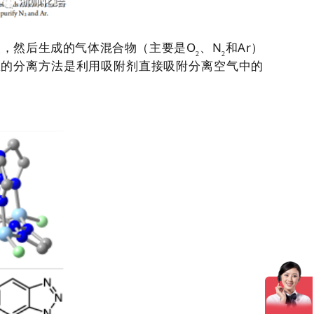
O
N
Ar
碳，然后生成的气体混合物（主要是
、
和
）
2
2
想的分离方法是利用吸附剂直接吸附分离空气中的