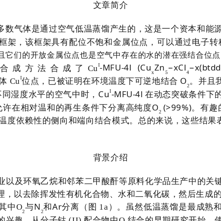
文章简介
多数气体是通过空气低温蒸馏产生的，这是一个资本和能
框架，该框架具有配位不饱和金属位点，可以通过电子转
且它们的开放金属位点也是空气中存在的水的潜在强结合位点
I
-MFU-4l (Cu
Zn
−xCl
−x(btdd
合成方法合成了
Cu
x
5
4
I
O
锥体
Cu
位点，已被证明在环境温度下可逆地结合
。并且
2
I
Cu
-MFU-4l
不同湿度水平的空气中时，
在动态突破条件下
O
(>99%)
允许在相对温和的再生条件下分离高纯度
。有趣
2
温度依赖性的侧向和端向结合模式。总的来说，这些结果
背景介绍
业以及环氧乙烷和邻苯二甲酸酐等原料化学品生产中的关
理，以去除挥发性有机化合物、水和二氧化碳，然后生成
N
Ar
其中
O
与
和
分离（图
1a
）。虽然低温蒸馏是最成熟
2
2
的兴趣。从分子钴
(II)
配合物中
O
结合的早期研究开始，