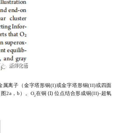
金属离子（金字塔形铜
(I)
或金字塔形铜
(II)
或四面
(I)
（图
2a
，
b
）。
O
在铜
位点结合形成铜
(II)-
超氧
2