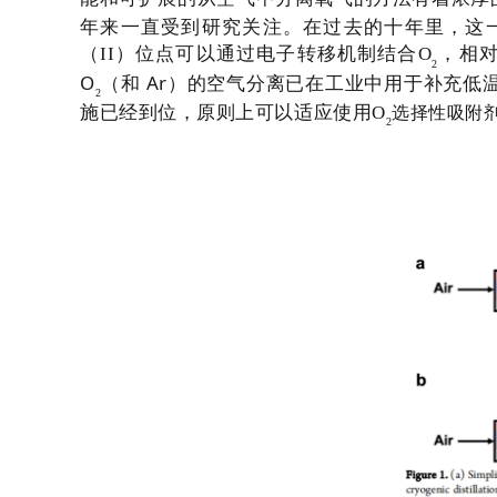
年来一直受到研究关注。在过去的十年里，这
（
II
）位点可以通过电子转移机制结合
O
，相
2
O
Ar
（和
）的空气分离已在工业中用于补充低
2
施已经到位，原则上可以适应使用
O
选择性吸附
2