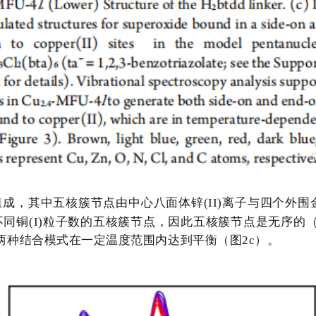
组成，其中五核簇节点由中心八面体锌
(II)
离子与四个外围
不同铜
(I)
粒子数的五核簇节点，因此五核簇节点是无序的
两种结合模式在一定温度范围内达到平衡（图
2c
）。