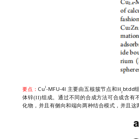
I
Cu
-MFU-4l
btdd
主要由五核簇节点和
H
要点：
2
体锌
(II)
组成。通过不同的合成方法可合成含有
化物，并且有侧向和端向两种结合模式，并且这