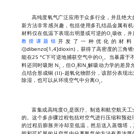
高纯度氧气广泛应用于众多行业，并且绝大
新方法非常感兴趣，包括使用多孔结晶金属有机
O
材料仅在低温下表现出明显或可逆的
吸收，并
2
开发了一种优化的材料
教授课题组
i])dibenzo[1,4]dioxin)
，获得了高密度的三角
25 °C
能在
下可逆地捕获空气中的
O
。当暴露于
2
N
O
N
料还同时吸附
，但
和
解吸动力学的差异
2
2
2
点结合形成铜
(II)-
超氧化物部分，该部分表现出
除湿，也可以从环境空气中分离
O
。
2
O
富集或高纯度
是医疗、制造和航空航天工
2
的。这个多步骤过程包括对空气进行压缩和预处
的过程后膨胀并冷却至低温，然后送入蒸馏塔，
能和可扩展的从空气中分离氧气的方法有着浓厚