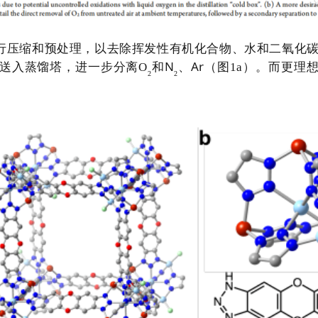
行压缩和预处理，以去除挥发性有机化合物、水和二氧化
N
Ar
送入蒸馏塔，进一步分离
O
和
、
（图
1a
）。而更理
2
2