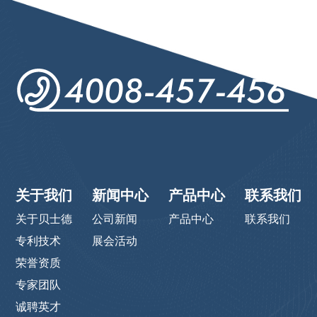
关于我们
新闻中心
产品中心
联系我们
关于贝士德
公司新闻
产品中心
联系我们
专利技术
展会活动
荣誉资质
专家团队
诚聘英才