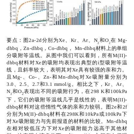
要点：
图
2a-2d
分别为
Xe
、
Kr
、
Ar
、
N
和
O
在
Mg-
2
2
dhbq
，
Zn-dhbq
，
Co-dhbq
，
Mn-dhbq
材料上的单组
分吸附等温线。从图中我们可以看到，所有
M(II)-
dhbq
材料对
Xe
的吸附均表现出典型的
i
型吸附等温
线，且斜率较大，表明其对
Xe
具有较强的亲和力。
且
Mg-
、
Co-
、
Zn-
和
Mn-dhbq
对
Xe
吸附量分别为
3.0
、
2.5
、
2.7
和
3.1 mmol/g
。相比之下，
Kr
、
Ar
、
N
和
O
表现出不同的吸附行为，在
298 K
和
100kPa
2
2
下，它们的吸附等温线几乎是线性的，表明
M(II)-
dhbq
材料对这些惰性气体的亲和力较弱。图
2e
和
2f
分别为
M(II)-dhbq
材料在
298K
和
10kPa
或
100kPa
下
对
Xe
吸附能力与先前报道的材料的比较。
Mn-dhbq
在相对较低压力下对
Xe
的吸附能力远高于其他材