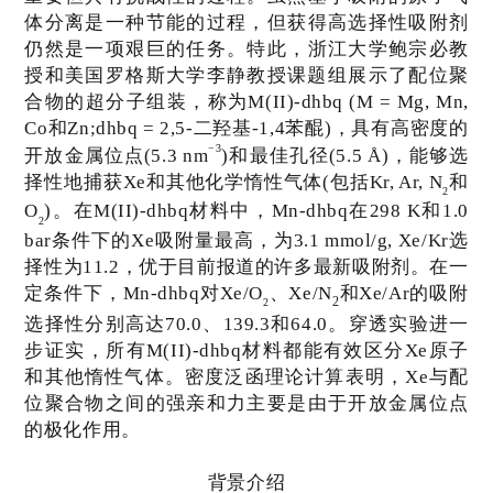
体分离是一种节能的过程，但获得高选择性吸附剂
浙江大学鲍宗必教
仍然是一项艰巨的任务。特此，
授和美国罗格斯大学李静教授课题组
展示了配位聚
合物的超分子组装，称为
M(II)-dhbq (M = Mg, Mn,
Co
和
Zn;dhbq = 2,5-
二羟基
-1,4
苯醌
)
，具有高密度的
−3
开放金属位点
(5.3 nm
)
和最佳孔径
(5.5 Å)
，能够选
择性地捕获
Xe
和其他化学惰性气体
(
包括
Kr, Ar, N
和
2
O
)
。在
M(II)-dhbq
材料中，
Mn-dhbq
在
298 K
和
1.0
2
bar
条件下的
Xe
吸附量最高，为
3.1 mmol/g, Xe/Kr
选
择性为
11.2
，优于目前报道的许多最新吸附剂。在一
定条件下，
Mn-dhbq
对
Xe/O
、
Xe/N
和
Xe/Ar
的吸附
2
2
选择性分别高达
70.0
、
139.3
和
64.0
。穿透实验进一
步证实，所有
M(II)-dhbq
材料都能有效区分
Xe
原子
和其他惰性气体。密度泛函理论计算表明，
Xe
与配
位聚合物之间的强亲和力主要是由于开放金属位点
的极化作用。
背景介绍