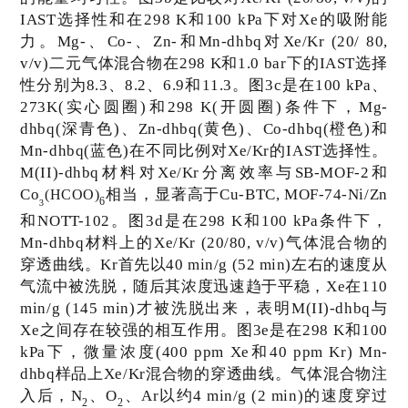
IAST
选择性和在
298 K
和
100 kPa
下对
Xe
的吸附能
力。
Mg-
、
Co-
、
Zn-
和
Mn-dhbq
对
Xe/Kr (20/ 80,
v/v)
二元气体混合物在
298 K
和
1.0 bar
下的
IAST
选择
性分别为
8.3
、
8.2
、
6.9
和
11.3
。图
3c
是在
100 kPa
、
273K(
实心圆圈
)
和
298 K(
开圆圈
)
条件下，
Mg-
dhbq(
深青色
)
、
Zn-dhbq(
黄色
)
、
Co-dhbq(
橙色
)
和
Mn-dhbq(
蓝色
)
在不同比例对
Xe/Kr
的
IAST
选择性。
M(II)-dhbq
材料对
Xe/Kr
分离效率与
SB-MOF-2
和
Co
相当，显著高于
Cu-BTC, MOF-74-Ni/Zn
(HCOO)
6
3
和
NOTT-102
。图
3d
是在
298 K
和
100 kPa
条件下，
Mn-dhbq
材料上的
Xe/Kr (20/80, v/v)
气体混合物的
穿透曲线。
Kr
首先以
40 min/g (52 min)
左右的速度从
气流中被洗脱，随后其浓度迅速趋于平稳，
Xe
在
110
min/g (145 min)
才被洗脱出来，表明
M(II)-dhbq
与
Xe
之间存在较强的相互作用。图
3e
是在
298 K
和
100
kPa
下，微量浓度
(400 ppm Xe
和
40 ppm Kr) Mn-
dhbq
样品上
Xe/Kr
混合物的穿透曲线。气体混合物注
入后，
N
、
O
、
Ar
以约
4 min/g (2 min)
的速度穿过
2
2