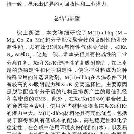
持一致，显示出优异的可回收性和工业潜力。
总结与展望
综上所述，本文详细研究了
M(II)-dhbq (M =
Mg, Co, Zn, Mn)
超分子配位聚合物的吸附性能和分
离性能，以有效识别
Xe
与惰性气体类似物，如
Kr,
N
, Ar
和
O
，这是一项非常重要但具有挑战性的工业
2
2
分离任务。
Xe
和
Xe/Kr
选择性的高吸附能力，加上卓
越的热稳定性和化学稳定性，使这些材料成为这种
特殊应用的首选吸附剂。
M(II)-dhbq
在常温条件下具
有较高的
Xe
吸附能力和
Xe/Kr
分离选择性。主要原因
是脱除配位水分子后的结构重排所产生的最佳孔径
和高密度的
OMS
。此外，在
Xe/Kr(20/80)
混合物上
的穿透实验表明，使用这些材料获得高纯度
Xe
和
Kr
的潜力巨大。
M(II)-dhbq
材料还具有其他优点，包括
易于获得和具有低成本的配体，高热稳定性和化学
稳定性，在合成中使用环境友好的溶剂
(
水
)
，以及易