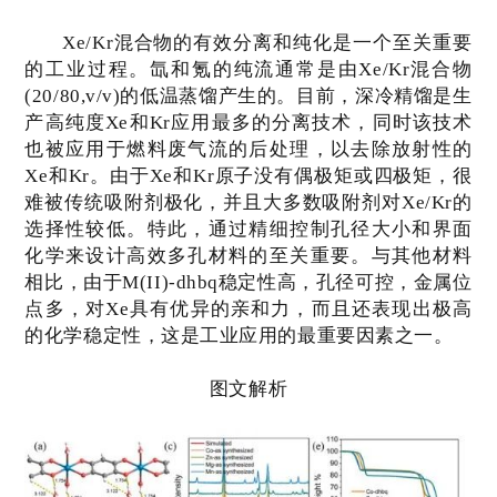
Xe/Kr
混合物的有效分离和纯化是一个至关重要
的工业过程。氙和氪的纯流通常是由
Xe/Kr
混合物
(20/80,v/v)
的低温蒸馏产生的。目前，深冷精馏是生
产高纯度
Xe
和
Kr
应用最多的分离技术，同时该技术
也被应用于燃料废气流的后处理，以去除放射性的
Xe
和
Kr
。由于
Xe
和
Kr
原子没有偶极矩或四极矩，很
难被传统吸附剂极化，并且大多数吸附剂对
Xe/Kr
的
选择性较低。特此，通过精细控制孔径大小和界面
化学来设计高效多孔材料的至关重要。与其他材料
相比，由于
M(II)-dhbq
稳定性高，孔径可控，金属位
点多，对
Xe
具有优异的亲和力，而且还表现出极高
的化学稳定性，这是工业应用的最重要因素之一。
图文解析