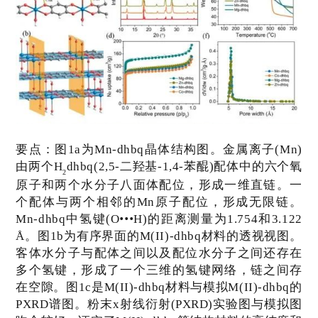
要点：
图
1a
为
Mn-dhbq
晶体结构图。金属离子
(Mn)
由两个
H
dhbq(2,5-
二羟基
-1,4-
苯醌
)
配体中的六个氧
2
原子和两个水分子八面体配位，形成一维直链。一
个配体与两个相邻的
Mn
原子配位，形成无限链。
•••
Mn-dhbq
中氢键
(O
H)
的距离测量为
1.754
和
3.122
Å
。图
1b
为有序界面的
M(II)-dhbq
材料的透视视图。
客体水分子与配体之间以及配位水分子之间还存在
多个氢键，形成了一个三维的氢键网络，链之间存
在空隙。图
1c
是
M(II)-dhbq
材料与模拟
M(II)-dhbq
的
PXRD
谱图。粉末
x
射线衍射
(PXRD)
实验图与模拟图