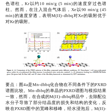
色谱柱，
Kr
以约
10 min/g (5 min)
的速度穿过色谱
柱。然而，在注入混合气体后，
Xe
以
90 min/g (45
min)
的速度穿透，表明
M(II)-dhbq
对
Xe
的吸附优于
对
Kr
的吸附。
要点：
图
4a
是
Mn-dhbq
化合物在不同条件下的
PXRD
谱图比较。
Mn-dhbq
的单晶的
PXRD
谱图与模拟结果
一致，然而，在合成的
M(II)-dhbq
样品中，去除配位
水分子导致了部分结晶度的损失和结构的变化，反
映在
PXRD
图中的宽峰和移峰，经水浸泡后，
M(II)-