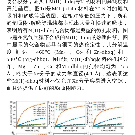
吻合较好，证实了
M(II)-dhbq
等结构材料的高纯度和
高结晶度。图
1d
是
M(II)-dhbq
材料在
77 K
时的氮气
吸附和解吸等温线图。在相对较低的压力下，所有
的氮吸附
-
解吸等温线都表现出大量和快速的吸收，
表明所有
M(II)-dhbq
化合物都是典型的微孔材料。图
1e
是在氮气气氛下合成的
M(II)-dhbq
的热重曲线。图
中显示的化合物都具有很高的热稳定性，其分解温
°C
度高达
~ 460
(Mn-
，
Co-
和
Zn-dhbq)
和
~
°C
530
(Mg-dhbq)
。图
1f
是
M(II)-dhbq
材料的孔径分
布。
Mg-
，
Zn-
，
Co-
和
Mn-dhbq
的孔径均匀为
~ 5.5
Å
，略大于
Xe
分子的动力学直径
(4.1 Å)
，这表明这
些
M(II)-dhbq
材料不仅允许
Xe
分子容易进入空隙，
而且还提供了良好的
Xe
吸附能力。