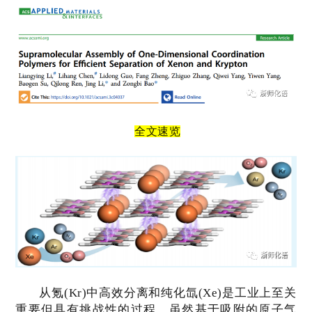
全
文速览
从氪
(Kr)
中高效分离和纯化氙
(Xe)
是工业上至关
重要但具有挑战性的过程。虽然基于吸附的原子气