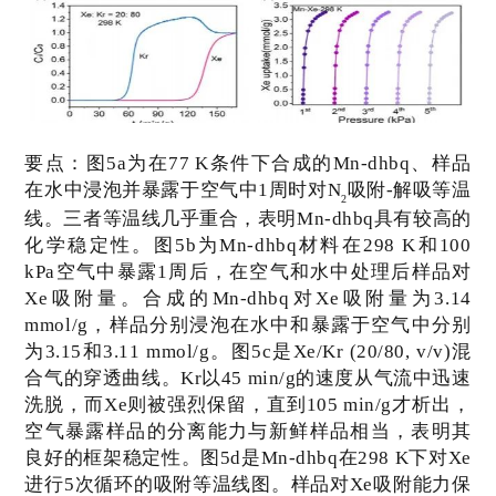
要点：
图
5a
为在
77 K
条件下合成的
Mn-dhbq
、样品
在水中浸泡并暴露于空气中
1
周时对
N
吸附
-
解吸等温
2
线。三者等温线几乎重合，表明
Mn-dhbq
具有较高的
化学稳定性。图
5b
为
Mn-dhbq
材料在
298 K
和
100
kPa
空气中暴露
1
周后，在空气和水中处理后样品对
Xe
吸附量。合成的
Mn-dhbq
对
Xe
吸附量为
3.14
mmol/g
，样品分别浸泡在水中和暴露于空气中分别
为
3.15
和
3.11 mmol/g
。图
5c
是
Xe/Kr (20/80, v/v)
混
合气的穿透曲线。
Kr
以
45 min/g
的速度从气流中迅速
洗脱，而
Xe
则被强烈保留，直到
105 min/g
才析出，
空气暴露样品的分离能力与新鲜样品相当，表明其
良好的框架稳定性。图
5d
是
Mn-dhbq
在
298 K
下对
Xe
进行
5
次循环的吸附等温线图。样品对
Xe
吸附能力保