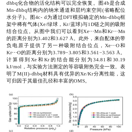
dhbq
化合物的活化结构可以完全恢复。图
4b
是合成
Mn-dhbq
结构内的纳米通道和层约束空间
(
省略配位
水分子
)
。图
4c- d
为通过
DFT
模拟确定的
Mn-dhbq
框
架中稀有气体
(Xe/
绿球，
Kr/
蓝球
)
与
1D
链之间的吸附
···
···
结合位点。从图中我们可以看到
Xe
Mn
和
Kr
Mn
的距离分别为
3.402
和
3.627 Å
。此外，来自配体的带
···
负电原子提供了另一种吸附结合位点，
Xe
O
和
···
Kr
O
的距离分别为
3.789
−
3.805
和
3.561
−
3.563 Å
。
计算得到
Xe
和
Kr
的结合能分别为
34.81
和
30.19
kJ/mol
，与实验方法测定的等容吸附热完全一致。表
明了
M(II)-dhbq
材料具有优异的
Xe/Kr
分离性能，这
可归因于其最佳孔径和丰富的
OMS
。