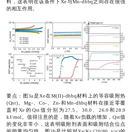
料，这表明在该条件下
Xe
与
Mn-dhbq
之间存在很强
的相互作用。
要点：
图
3a
是
Xe
在
M(II)-dhbq
材料上的等容吸附热
(Qst)
。
Mg-
、
Co-
、
Zn-
和
Mn-dhbq
材料在接近零覆
盖时
Xe
的
Qst
值分别为
27.5
、
30.0
、
26.0
和
28.9
kJ/mol
。值得注意的是，随着
Xe
负载的增加，
Qst
值
的变化非常小，这表明吸附剂表面和吸附结合位点
的能量均匀性。图
3b
是比较对
Xe/Kr (20/80, v/v)
的