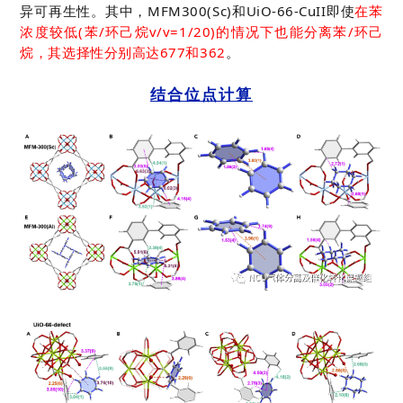
异可再生性。其中，MFM300(Sc)和UiO-66-CuII即使
在苯
浓度较低(苯/环己烷v/v=1/20)的情况下也能分离苯/环己
烷，其选择性分别高达677和362
。
结合位点计算