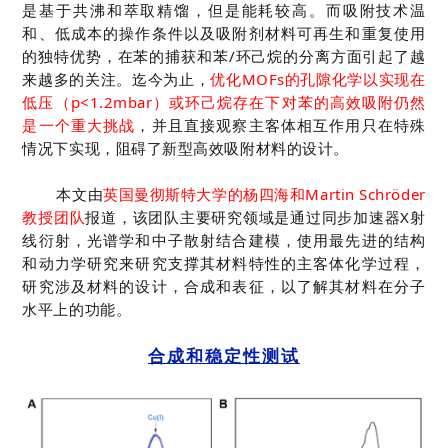
是基于共沸和萃取精馏，但是能耗较高。
而吸附技术温
和、低成本的操作条件以及吸附剂材料可再生和重复使用
的独特优势，在苯的捕获和苯/环己烷的分离方面引起了越
来越多的关注。迄今为止，
优化MOFs的孔隙化学以实现在
低压（p<1.2mbar）或环己烷存在下对苯的高效吸附仍然
是一个重大挑战
，并且直接观察主客体相互作用只在特殊
情况下实现，阻碍了新型高效吸附材料的设计。
本文由
英国曼彻斯特大学的杨四海和Martin Schröder
教授团队
报道，该团队
主要研究领域是通过同步加速器X射
线衍射，光谱学和中子散射结合建模，使用最先进的结构
和动力学研究来研究支撑其材料特性的主客体化学过程，
研究涉及材料的设计，合成和表征，以了解其材料在分子
水平上的功能。
合成和稳定性测试