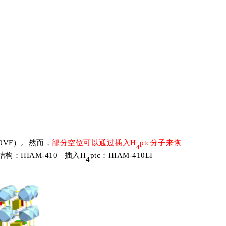
0VF
）。然而，
部分空位可以通过插入
H
ptc
分子来恢
4
结构：
HIAM-410
插入
H
ptc
：
HIAM-410LI
4