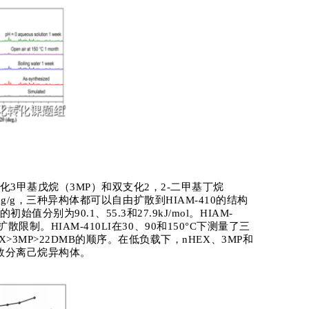
化
3
甲基戊烷（
3MP
）和
双
支化
2
，
2-
二甲基丁烷
g/g
，三种异构体都可以自由扩散到
HIAM-410
的结构
的初始值分别为
90.1
、
55.3
和
27.9kJ/mol
。
HIAM-
扩散限制。
HIAM-410LI
在
30
、
90
和
150°C
下测量了三
X>3MP>22DMB
的顺序。在低负载下，
nHEX
、
3MP
和
效分离己烷异构体。