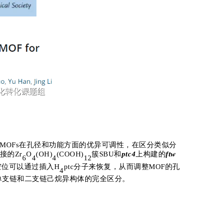
MOFs
在孔径和功能方面的优异可调性
，
在区分类似分
接的
Zr
O
(OH)
(COOH)
簇
SBU
和
ptc4
上构建的
ftw
6
4
4
12
空位可以通过插入
H
ptc
分子来恢复，从而调整
MOF
的孔
4
单支链和二支链己烷异构体的完全区分。