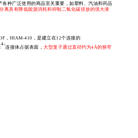
产各种广泛使用的商品至关重要，如塑料、汽油和药品
分离具有降低能源消耗和抑制二氧化碳排放的强大潜
OF
，
HIAM-410
，是建立在
12
个连接的
4-
c
连接体占据表面，
大型笼子通过直径约为
4Å
的狭窄