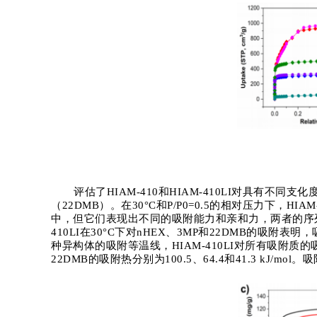
评估了
HIAM-410
和
HIAM-410LI
对具有不同支化
（
22DMB
）。在
30°C
和
P/P0=0.5
的相对压力下，
HIAM
中，但它们表现出不同的吸附能力和亲和力，两者的序
410LI
在
30°C
下对
nHEX
、
3MP
和
22DMB
的吸附表明，
种异构体的吸附等温线，
HIAM-410LI
对所有吸附质的
22DMB
的吸附热分别为
100.5
、
64.4
和
41.3 kJ/mol
。吸