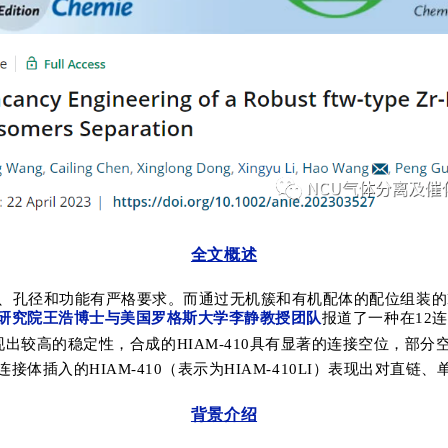
全文概述
、孔径和功能有严格要求。而通过无机簇和有机配体
的配位组装的
研究院王浩博士与美国罗格斯大学李静教授团队
报道了一种在
12
连
现出较高
的稳定性，合成的
HIAM-410
具有显著的连接空位，部分
连接体插入的
HIAM-410
（表示为
HIAM-410LI
）表现出对直链、
背景介绍