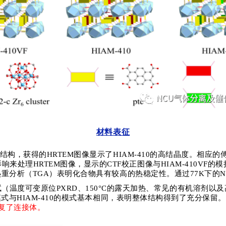
材料表征
结构，获得的
HRTEM
图像显示了
HIAM-410
的高结晶度。相应的
影响来处理
HRTEM
图像，显示的
CTF
校正图像与
HIAM-410VF
的模
热重分析（
TGA
）表明化合物具有较高的热稳定性。通过
77K
下的
N
试（温度可变原位
PXRD
、
150°C
的露天加热、常见的有机溶剂以及
模式与
HIAM-410
的模式基本相同，表明整体结构得到了充分保留。
复了连接体。