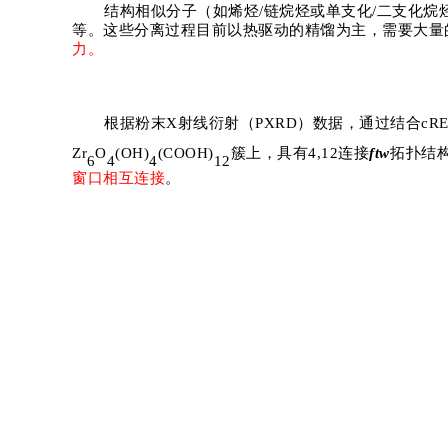
结构
相似分子（如烯烃
/
链烷烃或单支化
/
二支化烷
等。这些分离过程目前以热驱动的精馏为主，需要大量
力。
根据粉末
X
射线衍射（
PXRD
）数据，通过结合
cR
Zr
O
(OH)
(COOH)
簇上，具有
4,12
连接
ftw
拓扑结
6
4
4
12
窗口相互连接
。