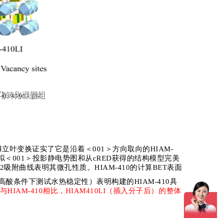
傅立叶变换证实了它是沿着＜
001
＞方向取向的
HIAM-
拟＜
001
＞投影静电势图和从
cRED
获得的结构模型完美
2
吸附曲线表明其微孔性质。
HIAM-410
的计算
BET
表面
高酸条件下测试水热稳定性）表明构建的
HIAM-410
具
与
HIAM-410
相比，
HIAM410LI
（插入分子后）的整体