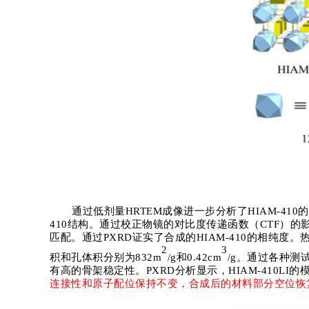
通过低剂量
HRTEM
成像进一步分析了
HIAM-410
的
410
结构。通过校正物镜的对比度传递函数（
CTF
）的
匹配。通过
PXRD
证实了合成的
HIAM-410
的相纯度。
2
3
积和孔体积分别为
832m
/g
和
0.42cm
/g
。通过各种测
有高的骨架稳定性。
PXRD
分析显示，
HIAM-410LI
的
连接性和原子配位保持不变，合成后的材料部分空位恢