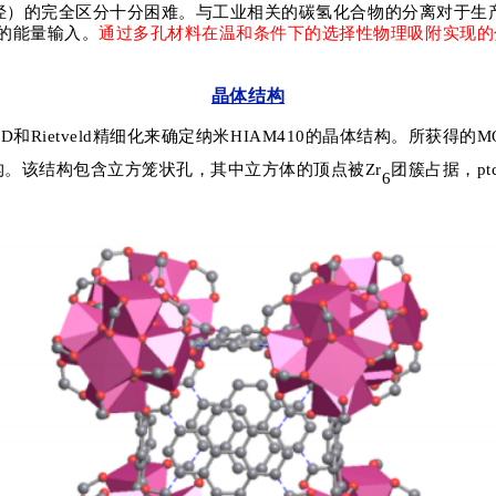
烃）的完全区分
十分困难。与工业相关的碳氢化合物的分离对于生
的能量输入。
通过多孔材料在温和条件下的选择性物理吸附实现的
晶体结构
ED
和
Rietveld
精细化来确定纳米
HIAM410
的晶体结构。所获得的
M
构。该结构包含立方笼状孔，其中立方体的顶点被
Zr
团簇占据，
pt
6