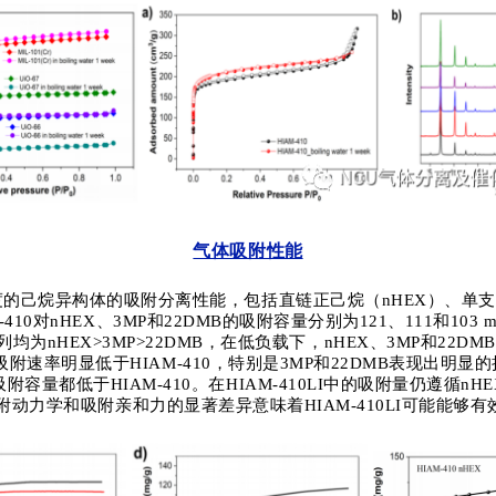
气体吸附性能
度的己烷异构体的吸附分离
性能
，包括直链正己烷（
nHEX
）、单支
-410
对
nHEX
、
3MP
和
22DMB
的吸附容量分别为
121
、
111
和
103 m
列均为
nHEX>3MP>22DMB
，在低负载下，
nHEX
、
3MP
和
22DMB
吸附速率明显低于
HIAM-410
，特别是
3MP
和
22DMB
表现出明显的
吸附容量都低于
HIAM-410
。在
HIAM-410LI
中的吸附量仍遵循
nHE
附动力学和吸附亲和力的显著差异意味着
HIAM-410LI
可能能够有