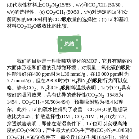
(d)代表性材料上CO
/N
(15/85，v/v)和CO
/CH
(50/50，
2
2
2
4
v/v)的选择性。(e) CO
/CH
(50/50，v/v)对选定的1a`和众
2
4
所周知的MOF材料的CO2吸收量的选择性；(f) 1a`和基准
材料CO
/H
O吸收比的比较。
2
2
总结
我们的目标是一种吡嗪功能化的MOF，它具有精致的
六面体形态和舒适的孔隙微环境，对痕量二氧化碳的吸附
性能很好(在400 ppm时为1.36 mmol/g，在10 000 ppm时为
5.7 mmol/g)，但在298 K时对CH
和N
的吸附行为可以忽
4
2
略。静态CO
、N
和CH
吸附等温线表明，1a`对CO
具有
2
2
4
2
较好的吸附效果，具有优异的选择性(CO
/N
=15/85为
2
2
1454，CO
/CH
=50/50为494)，预期吸附热为48.4 kJ摩
2
4
尔。此外，1a`的疏水性得到了改善，CO
/H
O的理想吸
2
2
收比为0.45，扩散选择性(DM，CO
/DM，H
O)为17.7。
2
2
穿透试验表明，即使在潮湿条件下，1a`也可以实现高纯
度的CO
(>96%)，产生最大的CO
生产率(CO
/N
=18/85和
2
2
2
2
CO
/CH
=50/50条件下，每公斤162.0升和164.9升)。通过
2
4