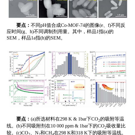
要点：
不同pH值合成Co-MOF-74的图像(e、f)不同反
应时间(g、h)不同调制剂用量。其中，样品1指(a)的
SEM，样品1a指(h)的SEM。
要点：
(a)所选材料在298 K & 1bar下CO
的吸附等温
2
线。(b)不同吸附剂在10 000 ppm & 1bar下的CO
吸收量比
2
较。(c)CO
、N
和CH
在298 K和318 K下的吸附等温线。
2
2
4