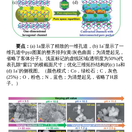
要点：
(a) 1a显示了精致的一维孔道，(b) 1a`显示了一
维孔道中pyz图案的整齐排列(黄/灰色曲面；为清楚起见，
省略了客体分子)。浅蓝标记的虚线区域(透明度为50%)代
表孔隙“窗口”的横截面尺寸；优化三维拓扑结构的(c) 1a和
(d) 1a`的侧视图。（颜色模式：Co，绿松石；C，灰色
(25%)；O，粉色；N，蓝色；为清楚起见，省略了H原
子。）