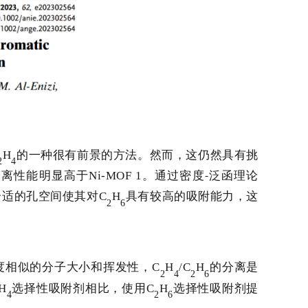
H
的一种很有前景的方法。然而，这仍然具有挑
2
4
分离性能明显高于
Ni-MOF 1
。通过密度
泛函理论
-
合适的孔空间使其对
C
H
具有较高的吸附能力，这
2
6
度相似的分子大小和挥发性，
C
H
/C
H
的分离是
2
4
2
6
H
选择性吸附剂相比，使用
C
H
选择性吸附剂提
4
2
6