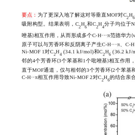
要点：
为了更深入地了解这对等垂直
MOF
对
C
H
2
吸附构型。结果表明，
C
H
和
C
H
分子均位于
N
2
6
2
4
唑基
相互作用，从而形成多个
C-H
···
π
范德华力
)
(
原子可以与芳香环和反阴离子产生
C-H
···
π、
C-H
Ni-MOF 1
对
C
H
(34.1 kJ/mol)
和
C
H
(36.2 kJ/
2
4
2
6
邻的
4
个芳香环
3
个苯基和
1
个吡唑基
相互作用
(
)
直于
MOF
通道，仅与相邻的
3
个芳香环
2
个
苯基
(
C
-
H··π
相互作用导致
Ni-MOF 2
对
C
H
的结合亲
2
6