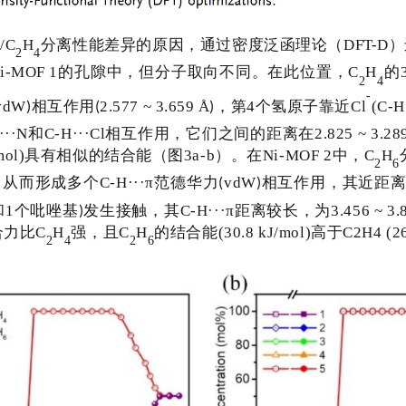
/C
H
分离性能差异的原因，通过密度泛函理论（
DFT-D
）
6
2
4
i-MOF 1
的孔隙中，但分子取向不同。在此位置，
C
H
的
2
4
-
vdW
相互作用
2.577 ~ 3.659 Å
，第
4
个氢原子靠近
Cl
(C-H
)
(
)
···
N
和
C-H
···
Cl
相互作用，它们之间的距离在
2.825 ~ 3.28
mol)
具有相似的结合能（图
3a-b
）。
在
Ni-MOF 2
中，
C
H
2
6
，从而
形成多个
C-H
···π
范德
华力
vdW
相互作用，其近距
(
)
和
1
个吡唑基
发生接触，其
C-H
···π
距离较长，为
3.456 ~ 3.
)
合力比
C
H
强，
且
C
H
的结合能
(30.8 kJ
/
mol)
高于
C2H4 (26
2
4
2
6