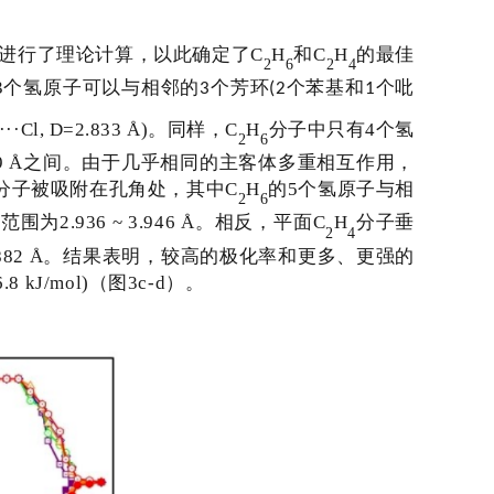
进行了理论计算，以此确定了
C
H
和
C
H
的最佳
2
6
2
4
3
个氢原子可以与相邻的
个芳环
个苯基和
个吡
3
(2
1
···
Cl, D=2.833 Å)
。同样，
C
H
分子中只有
4
个氢
2
6
9 Å
之间。由于几乎相同的主客体多重相互作用，
分子被吸附在孔角处，其中
C
H
的
5
个氢原子与相
2
6
离范围为
2.936 ~ 3.946 Å
。相反，平面
C
H
分子垂
2
4
882 Å
。结果表明，较高的极化率和更多、更强的
.8 kJ
/
mol)
（图
3c-d
）。