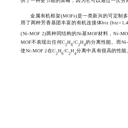
供了一种更节能的策略，因为它可以通过一次分
金属有机框架
(
MOFs
)是一类新兴的可定制
用了两种芳香基团丰富的有机连接体
btz
(
btz=1,4
(Ni-MOF 2
)两种同结构的
Ni
基
MOF
材料，
Ni-MO
MOF
不表现出任何
C
H
/C
H
的分离性能。而
Ni
2
6
2
4
使
Ni-MOF 2
在
C
H
/C
H
分离中具有很高的性能
2
6
2
4