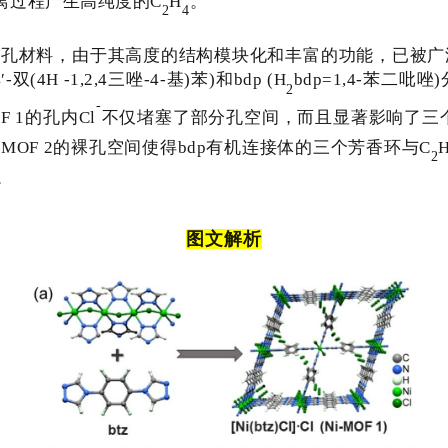
离过程产生高纯度的
C
H
。
2
4
多孔材料，由于其高度的结构模块化和丰富的功能，已被广
′
-
双
(
4
H
-1,2,4
三唑
-4
-
基
)苯)和
bdp
(
H
bdp=1
,
4
-苯二吡唑)
2
-
F 1
的
孔内
Cl
不仅堵塞了部分孔空间，而且显著影响了三
-MOF 2
的裸孔空间使得
bdp
有机连接体的三个芳香环与
C
2
。
图文解析