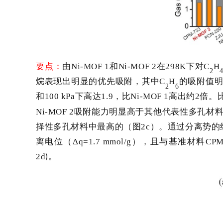
要点：
由
Ni-MOF 1
和
Ni-MOF 2
在
298K
下对
C
H
2
烷表现出明显的优先吸附，其中
C
H
的吸附值
2
6
和1
00 kPa
下高达
1.9
，比
Ni-MOF 1
高出约
2
倍。
Ni-MOF 2
吸附能力明显高于其他代表性多孔材
择性多孔材料中最高的（图
2c
）。通过分离势的
离电位（
Δq
=1.7 mmol/g
）
，且与基准材料
CPM
2d
。
)