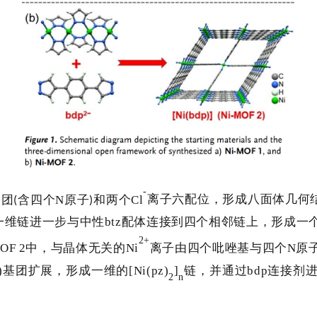
-
基团
含四个
N
原子
和两个
Cl
离子六配位，形成八面体几何
(
)
一维链进一步与中性
btz
配体连接到四个相邻链上，形成一
2+
OF 2
中，与晶体无关的
Ni
离子由四个吡唑基与四个
N
原
)
基团扩展，形成一维的
[Ni(pz)
]
链，并通过
bdp
连接剂
2
n