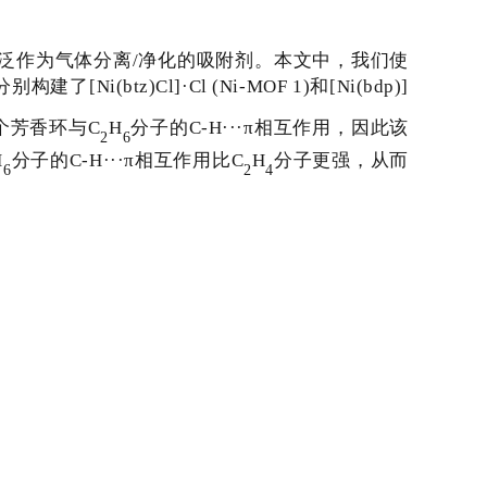
泛作为气体分离/净化的吸附剂。本文中，我们使
分别构建了[
Ni(btz)Cl]·Cl (Ni-MOF 1
)和
[Ni(bdp)]
个芳香环与
C
H
分子的
C
-
H···π
相互作用，因此该
2
6
H
分子的
C-H···
π相互作用比
C
H
分子更强，从而
6
2
4