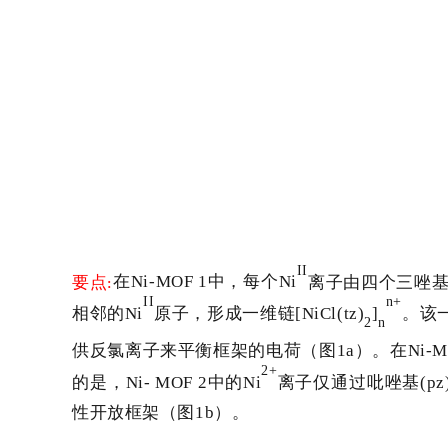
II
要点
在
Ni-MOF
1
中，每个
Ni
离子由四个三唑
:
II
n+
相邻的
Ni
原子，形成一维链
[NiCl(tz)
]
。该
2
n
供反氯离子来平衡框架的电荷（图
1a
）。在
Ni-M
2+
的是，
Ni- MOF 2
中的
Ni
离子仅通过吡唑基
(pz
性开放框架（图
1b
）。