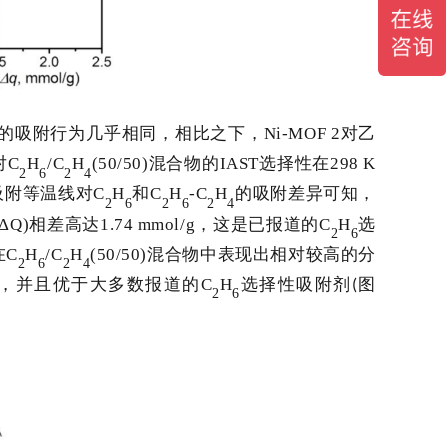
的吸附行为几乎相同，相比之下，
Ni-MOF 2
对乙
对
C
H
/C
H
(50/50)
混合物的
IAST
选择性在
298 K
2
6
2
4
吸附等温线对
C
H
和
C
H
-C
H
的吸附差异可知，
2
6
2
6
2
4
ΔQ
)相差高达
1.74 mmol/g
，
这是已报道的
C
H
选
2
6
在
C
H
/C
H
(50/50)
混合物中表现出相对较高的分
2
6
2
4
，并且优于大多数报道的
C
H
选择性吸附剂
图
(
2
6