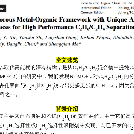
全文速览
以取代高能耗的深冷精馏，是从
C
H
/C
H
混合物中提纯
C
2
4
2
6
-MOF 2
）
的研究中，我们发现
Ni-MOF 2
对
C
H
/C
H
的
2
6
2
4
香孔表面与
C
H
比
C
H
诱导出更多更强的
C-H···π
，因为
2
6
2
4
料之一。
背景介绍
其主要来自石脑油
和乙烷(
C
H
)的蒸汽裂解。由于它们高
2
6
过
C
H
选择性或
C
H
选择性吸附剂来实现。与已开发的
C
2
4
2
6
2