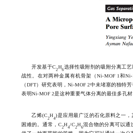
开发基于
C
H
选择性吸附剂的吸附分离工艺
2
6
战性。在对两种金属有机骨架（
Ni-MOF 1
和
Ni
（
DFT
）研究表明，
Ni-MOF 2
中未堵塞的独特芳
表明
Ni-MOF 2
是这种重要气体分离的最佳多孔材
乙烯(
C
H
)是应用最广泛的石化原料之一，
2
4
困难的。通常，
C
H
/C
H
混合物的分离可以通
2
4
2
6