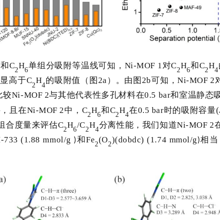
和
C
H
单组分吸附等温线可知，
Ni-MOF 1
对
C
H
和
C
H
4
2
6
2
6
2
4
明显高于
C
H
的吸附值（图
2a
）。由图
2b
可知，
Ni-MOF 2
2
4
比较
Ni-MOF 2
与其他代表性多孔材料在
0.5 bar
和室温静态
料，且在
Ni-MOF 2
中，
C
H
和
C
H
在
0.5 ba
r时的吸附容量(
2
6
2
4
组合度量来评估
C
H
/C
H
分离性能，我们知道
Ni-MOF 2
2
6
2
4
-733 (1.88 mmol/g
和
Fe
(O
)(dobdc) (1.74 mmol/g
相当
)
)
2
2