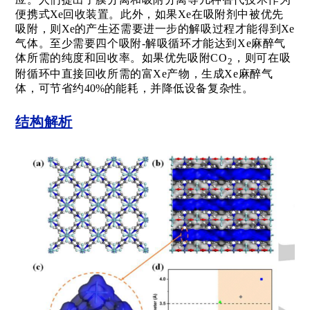
便携式
Xe
回收装置。此外，如果
Xe
在吸附剂中被优先
吸附，则
Xe
的产生还需要进一步的解吸过程才能得到
Xe
气体。至少需要四个吸附-解吸循环才能达到
Xe
麻醉气
体所需的纯度和回收率。如果优先吸附
C
O
，则可在吸
2
附循环中直接回收所需的富
Xe
产物，生成
Xe
麻醉气
体，可节省约
40%
的能耗，并降低设备复杂性。
结构解析