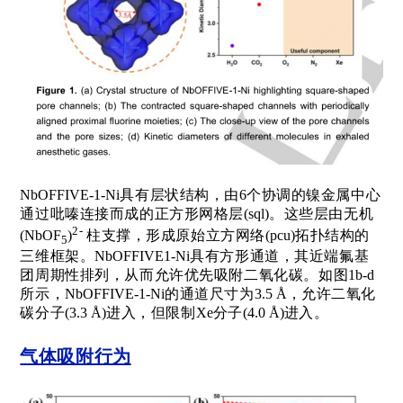
NbOFFIVE-1-Ni
具有层状结构，由
6
个协调的镍金属中心
通过吡嗪连接而成的正方形网格层
(sql)
。这些层由无机
2-
(NbOF
)
柱支撑，形成原始立方网络
(pcu)
拓扑结构的
5
三维框架。
NbOFFIVE1-Ni
具有方形通道，其近端氟基
团周期性排列，从而允许优先吸附二氧化碳。如图
1b-d
所示，
NbOFFIVE-1-Ni
的通道尺寸为
3.5 Å
，允许二氧化
碳分子
(3.3 Å)
进入，但限制
Xe
分子
(4.0 Å)
进入。
气体吸附行为