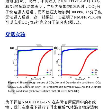
通道
(
图
3c)
。此外，不同压力下
NbOFFIVE-1-Ni
中
C
O
2
和
Xe
的负载结果表明，当压力增加到
10kPa
时，
C
O
分
2
子快速进入通道，而即使压力增加到
100 kPa
,
Xe
分子也
无法进入通道。这一结果进一步证明了
NbOFFIVE-1-Ni
可以实现
C
O
/Xe
的完全分子筛分离
(
图
3d)
。
2
穿透实验
为了评估
NbOFFIVE-1-Ni
在实际临床应用中的有效
性，我们在室温下进行了呼出麻醉气体混合物穿透实