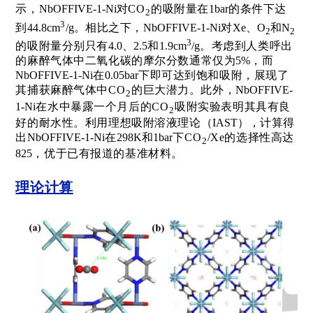
示，
NbOFFIVE-1-Ni
对
C
O
的吸附量
在
1bar
的条件下达
2
3
到
44.8c
m
/g
。相比之下，
NbOFFIVE-1-Ni
对
Xe、
O
和
N
2
2
3
的吸附量分别只有
4.0、2.5
和
1.9c
m
/g
。考虑到人类呼出
的麻醉气体中二氧化碳的摩尔分数通常仅为
5%
，而
NbOFFIVE-1-Ni
在
0.05bar
下即可达到饱和吸附，展现了
其捕获麻醉气体中
C
O
的巨大潜力。
此外，
NbOFFIVE-
2
1-Ni
在水中暴露一个月后的
C
O
吸附实验表明其具有良
2
好的耐水性。利用理想吸附溶液理论
（IAST）
，计算得
出
NbOFFIVE-1-Ni
在
298K
和
1bar
下
C
O
/Xe
的选择性高达
2
825
，优于已有报道的基准材料。
理论计算