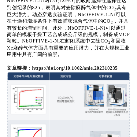
NbOFFIVE-1-Ni
对
C
O
/Xe/
O
的吸附选择性
选择性达
2
2
到创纪录的
825
，表明其对去除麻醉气体中的
C
O
具有
2
巨大潜力
。
动态穿透实验证明，
NbOFFIVE-1-Ni
可以
在干燥和潮湿条件下有效捕获混合气体中的
C
O
，并具
2
有较长的滞留时间。
此外，
NbOFFIVE-1-Ni
可以通过
简单的模板干燥工艺合成成公斤级的规模，制备成
MOF
颗粒。
NbOFFIVE-1-Ni
在封闭系统中去除
C
O
和回收
2
Xe
麻醉气体方面具有重要的应用潜力，并在大规模工业
应用中具有广阔的前景。
文章链接：
ht
tps://doi.org/10.1002/anie.202310235