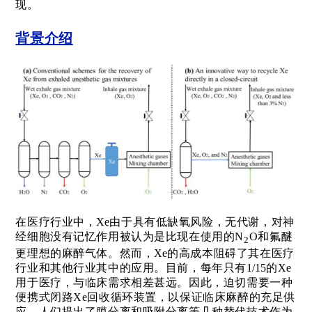
现。
背景介绍
在医疗行业中，
Xe
由于具有低缺氧风险，无代谢，对神
经细胞没有记忆作用被认为是比现在使用的
N
O
和氟醚
2
更理想的麻醉气体。然而，
Xe
的高成本阻碍了其在医疗
行业和其他行业其中的应用。目前，每年只有
1/15
的
Xe
用于医疗，与临床需求相差甚远。因此，迫切需要一种
便携式闭路
Xe
回收循环装置，以保证临床麻醉的充足供
应。人们提出了膜分离和吸附分离等几种替代技术作为