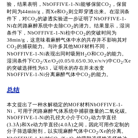
验，结果表明，
NbOFFIVE-1-Ni
能够保留
C
O
，保留
2
时间为
44min/g
，而
Xe
和
O
则立即穿透出来。
在湿润条
2
件下，对
C
O
的渗透实验进一步证明了
NbOFFIVE-1-
2
Ni
在闭路麻醉系统中去除
C
O
的潜力。结果显示，湿润
2
条件下，
NbOFFIVE-1-Ni
柱中
C
O
的突破时间为
2
38min/g
，这意味着麻醉气体中水的共存并不影响其对
C
O
的捕获能力。与许多其他MOF材料不同，
2
NbOFFIVE-1-Ni
表现出同时吸附
H
O
和
C
O
的能力。
2
2
湿润条件下
C
O
/Xe/
O
(0.05/0.65/0.30,v/v/v)
中
C
O
/
Xe
2
2
2
的突破选择性为
63
，证明水的存在并未改变
NbOFFIVE-1-Ni
分离麻醉气体中
C
O
的能力。
2
总结
本文提出了一种水解稳定的
MOF
材料
NbOFFIVE-1-
N
i
，可用于闭路麻醉气体系统中捕获微量的二氧化碳。
NbOFFIVE-1-Ni
的孔径大小介于
C
O
动力学直径
2
(3.3Å)
和Xe动力学直径
(4.0Å)
之间，因此可用作定制的
分子筛选吸附剂，以实现麻醉气体中
C
O
/Xe
的分离。
2