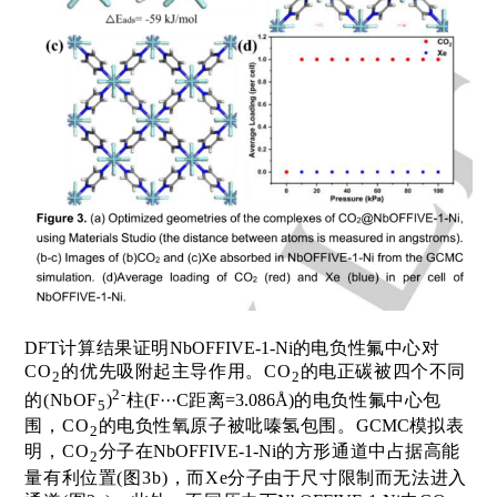
DFT
计算结果证明
NbOFFIVE-1-Ni
的电负性氟中心对
C
O
的优先吸附起主导作用。
C
O
的电正碳被四个不同
2
2
2-
的
(NbOF
)
柱
(F···C
距离
=3.086Å)
的电负性氟中心包
5
围，
C
O
的电负性氧原子被吡嗪氢包围。
GCMC
模拟表
2
明，
C
O
分子在
NbOFFIVE-1-Ni
的方形通道中占据高能
2
量有利位置
(
图
3b)
，而
Xe
分子由于尺寸限制而无法进入