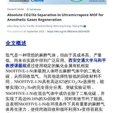
全文概述
氙气是
一种理想的麻醉气体，但由于其成本高、产量
低、尚未在实践中得到广泛应用。
西安交通大学马和平
教授课题组
通过使用稳定的氟化金属有机框架
NbOFFIVE-1-Ni
来吸附人体呼出麻醉气体中的二氧化
碳，从而回收
氙气
。
与其他选择性较低的回收材料不
同，
NbOFFIVE-1-Ni
具有高达
825
的
C
O
/Xe
选择性，能
2
够实现
C
O
/Xe
的完全筛分分离。
突破
实验证明，
2
NbOFFIVE-1-Ni
在混合气体中成功去除了二氧化碳，并
实现了高达
99.16%
的
Xe
回收率，同时有效节约了能源。
这表明
NbOFFIVE-1-Ni
在环境条件下具有重要的麻醉气
体再生潜力，使得闭路回收和循环利用Xe变得容易实