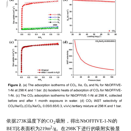
依据
273K
温度下的
C
O
吸附，得出
NbOFFIVE-1-Ni
的
2
2
BET
比表面积为
219
m
/g
。在
298K
下进行的吸附实验显