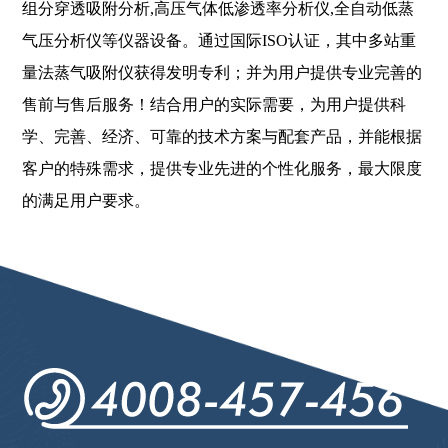
组分穿透吸附分析,高压气体低渗透率分析仪,全自动低蒸
气压分析仪等仪器设备。通过国际ISO认证，其中多站重
量法蒸气吸附仪获得发明专利；并为用户提供专业完善的
售前与售后服务！结合用户的实际需要，为用户提供科
学、完善、经济、可靠的技术方案与配套产品，并能根据
客户的特殊需求，提供专业先进的个性化服务，最大限度
的满足用户要求。