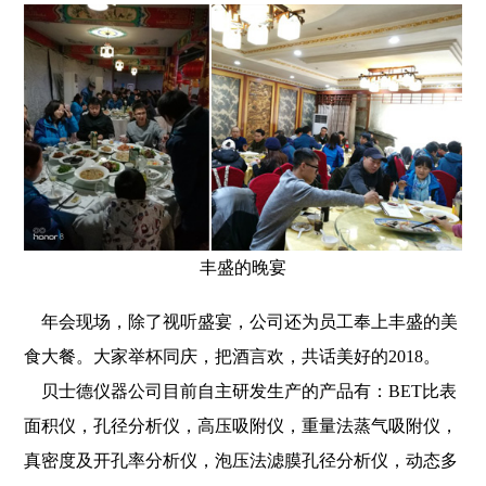
丰盛的晚宴
年会现场，除了视听盛宴，公司还为员工奉上丰盛的美
食大餐。大家举杯同庆，把酒言欢，共话美好的2018。
贝士德仪器公司目前自主研发生产的产品有：BET比表
面积仪，孔径分析仪，高压吸附仪，重量法蒸气吸附仪，
真密度及开孔率分析仪，泡压法滤膜孔径分析仪，动态多