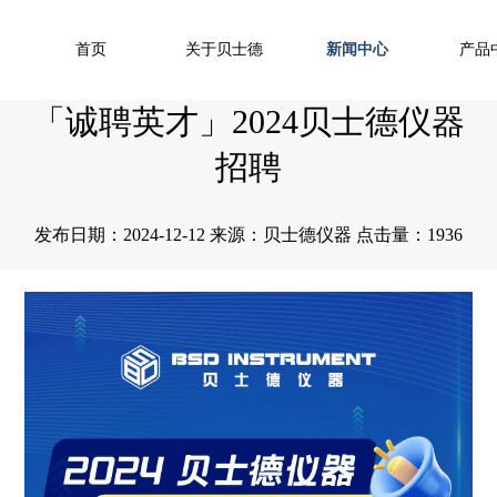
首页
关于贝士德
新闻中心
产品
「诚聘英才」2024贝士德仪器
招聘
发布日期：2024-12-12 来源：贝士德仪器 点击量：1936