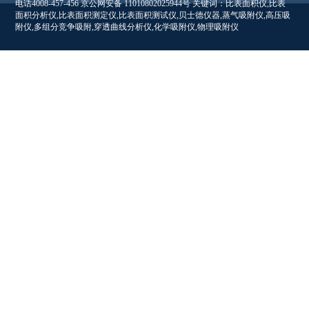
电话4008-457-456 京公网安备 11010802025944号 关键词：比表面积仪,比表
面积分析仪,比表面积测定仪,比表面积测试仪,贝士德仪器,蒸气吸附仪,高压吸
附仪,多组分竞争吸附,穿透曲线分析仪,化学吸附仪,物理吸附仪