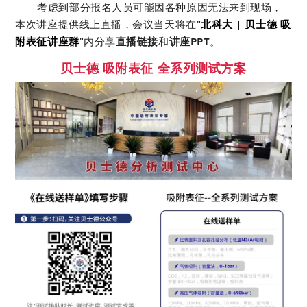
考虑到部分报名人员可能因各种原因无
法来到现场，
本次讲座提供线上直播，会议当天
将在
"
北科大 | 贝士德 吸
附表征讲座群
"
内分享
直播链接
和
讲座PPT
。
贝士德
吸附表征 全系列测试方案