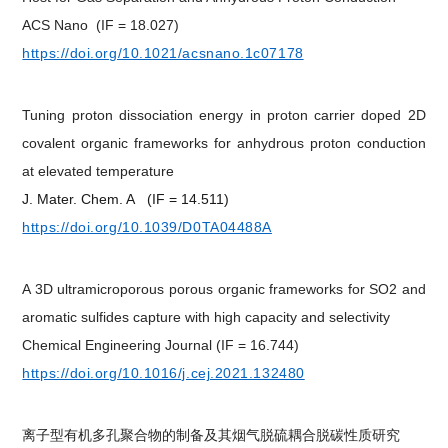
ACS Nano
(IF = 18.027)
https://doi.org/10.1021/acsnano.1c07178
Tuning proton dissociation energy in proton carrier doped 2D
covalent organic frameworks for anhydrous proton conduction
at elevated temperature
J. Mater. Chem. A
(
IF = 14.511
)
https://doi.org/10.1039/D0TA04488A
A 3D ultramicroporous porous organic frameworks for SO2 and
aromatic sulfides capture with high capacity and selectivity
Chemical Engineering Journal
(IF = 16.744)
https://doi.org/10.1016/j.cej.2021.132480
离子型有机多孔聚合物的制备及其烟气脱硫耦合脱碳性质研究