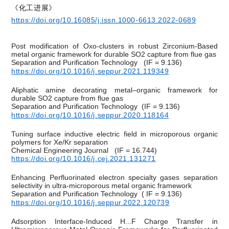
《化工进展》
https://doi.org/10.16085/j.issn.1000-6613.2022-0689
Post modification of Oxo-clusters in robust Zirconium-Based
metal organic framework for durable SO2 capture from flue gas
Separation and Purification Technology
(IF = 9.136)
https://doi.org/10.1016/j.seppur.2021.119349
Aliphatic amine decorating metal–organic framework for
durable SO2 capture from flue gas
Separation and Purification Technology
(IF = 9.136)
https://doi.org/10.1016/j.seppur.2020.118164
Tuning surface inductive electric field in microporous organic
polymers for Xe/Kr separation
Chemical Engineering Journal
(IF = 16.744)
https://doi.org/10.1016/j.cej.2021.131271
Enhancing Perfluorinated electron specialty gases separation
selectivity in ultra-microporous metal organic framework
Separation and Purification Technology
( IF = 9.136)
https://doi.org/10.1016/j.seppur.2022.120739
Adsorption Interface-Induced H...F Charge Transfer in