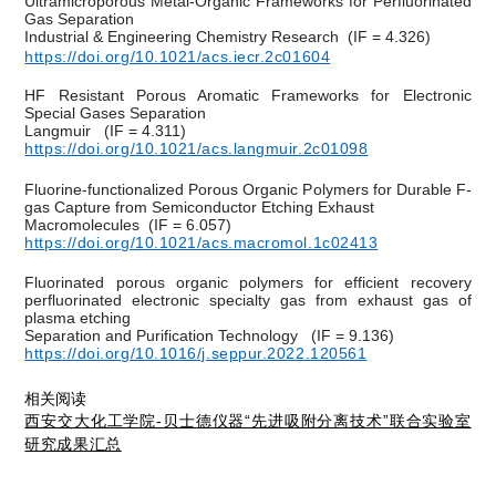
Ultramicroporous Metal-Organic Frameworks for Perfluorinated
Gas Separation
Industrial & Engineering Chemistry Research
(IF = 4.326)
https://doi.org/10.1021/acs.iecr.2c01604
HF Resistant Porous Aromatic Frameworks for Electronic
Special Gases Separation
Langmuir
(IF = 4.311)
https://doi.org/10.1021/acs.langmuir.2c01098
Fluorine-functionalized Porous Organic Polymers for Durable F-
gas Capture from Semiconductor Etching Exhaust
Macromolecules
(IF = 6.057)
https://doi.org/10.1021/acs.macromol.1c02413
Fluorinated porous organic polymers for efficient recovery
perfluorinated electronic specialty gas from exhaust gas of
plasma etching
Separation and Purification Technology
(IF = 9.136)
https://doi.org/10.1016/j.seppur.2022.120561
相关阅读
西安交大化工学院-贝士德仪器“先进吸附分离技术”联合实验室
研究成果汇总