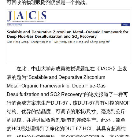
可回收的物理吸附剂仍然是一个挑战。
在此，中山大学苏成勇教授课题组
在《
JACS
》上发
表
的
题为
“
Scalable and Depurative Zirconium
Metal
−
Organic Framework for Deep Flue-Gas
Desulfurization and SO2 Recovery
”的论文报道了一种可
行的合成方案来生产
DUT-67
，该
DUT-67
具有可控的
MOF
结构、优异的结晶度、可调节的形状
/
尺寸、毫克到公斤
的规模，并通过回收溶剂
/
调节剂连续生产。此外，简单
的
HCl
后处理得到了净化的
DUT-67-HCl
，其具有超高纯