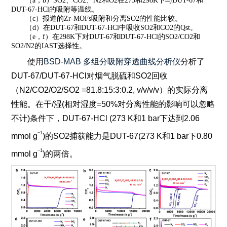
（a，b）SO2、CO2、N2和O2在273和298K下与DUT-67和
DUT-67-HCl的吸附等温线。
（c）报道的Zr-MOFs吸附和分离SO2的性能比较。
（d）在DUT-67和DUT-67-HCl中吸收SO2和CO2的Qst。
（e，f）在298K下对DUT-67和DUT-67-HCl的SO2/CO2和
SO2/N2的IAST选择性。
使用
BSD-MAB
多组分吸附穿透曲线分析仪
分析了
DUT-67/DUT-67-HCl
对烟气脱硫和
SO2
回收
（
N2/CO2/O2/SO2 =81.8:15:3:0.2, v/v/v/v
）的实际分离
性能。在干
/
湿
(
相对湿度
=50%
对分离性能的影响可以忽略
不计
)
条件下，
DUT-67-HCl
(273 K
和
1 bar
下达到
2.06
−
1
mmol g
)
的
SO2
捕获能力是
DUT-67(273 K
和
1 bar
下
0.80
−
1
mmol g
)
的两倍。