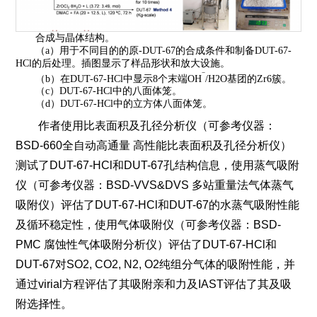
合成与晶体结构。
（
a
）用于不同目的的原
-DUT-67
的合成条件和制备
DUT-67-
HCl
的后处理。插图显示了样品形状和放大设施。
−
（
b
）在
DUT-67-HCl
中显示
8
个末端
OH
/H2O
基团的
Zr6
簇。
（
c
）
DUT-67-HCl
中的八面体笼。
（
d
）
DUT-67-HCl
中的立方体八面体笼。
作者使用比表面积及孔径分析仪（
可参考仪器：
BSD-660全自动高通量
高性能比表面积及孔径分析仪
）
测试了
DUT-67-HCl
和
DUT-67
孔结构信息，使用蒸气吸附
仪（
可参考仪器：
BSD-VVS&DVS
多站重量法气体蒸气
吸附仪
）评估了
DUT-67-HCl
和
DUT-67
的水蒸气吸附性能
及循环稳定性，使用气体吸附仪（
可参考仪器：
BSD-
PMC
腐蚀性气体吸附分析仪）
评估了
DUT-67-HCl
和
DUT-67
对
SO
2, CO2, N2, O2
纯组分气体的吸附性能，并
通过
virial
方程评估了其吸附亲和力及
IAST
评估了其及吸
附选择性。