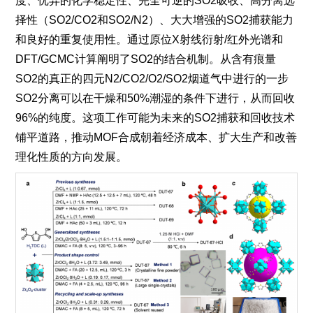
度、优异的化学稳定性、完全可逆的
SO2
吸收、高分离选
择性（
SO2/CO2
和
SO2/N2
）、大大增强的
SO2
捕获能力
和良好的重复使用性。通过原位
X
射线衍射
/
红外光谱和
DFT/GCMC
计算阐明了
SO2
的结合机制。从含有痕量
SO2
的真正的四元
N2/CO2/O2/SO2
烟道气中进行的一步
SO2
分离可以在干燥和
50%
潮湿的条件下进行，从而回收
96%
的纯度。这项工作可能为未来的
SO2
捕获和回收技术
铺平道路，推动
MOF
合成朝着经济成本、扩大生产和改善
理化性质的方向发展。