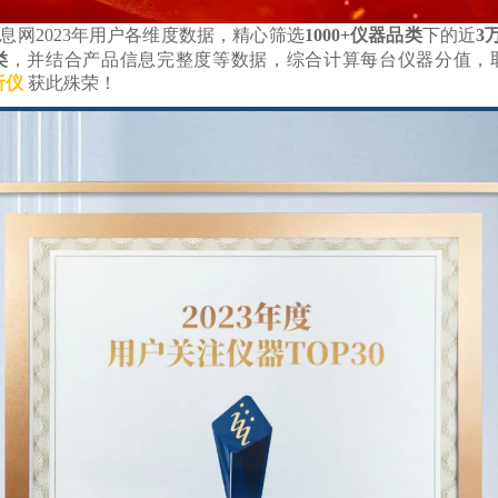
息网2023年用户各维度数据，精心筛选
1000+
仪器品类
下的近
3
类
，并结合产品信息完整度等数据，综合计算每台仪器分值，
析仪
获此殊荣！