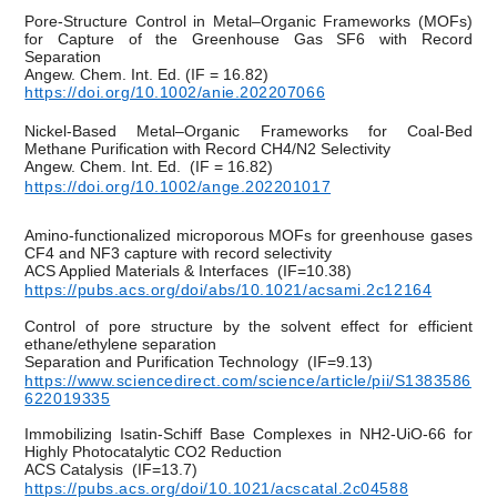
Pore-Structure Control in Metal–Organic Frameworks (MOFs)
for Capture of the Greenhouse Gas SF6 with Record
Separation
Angew. Chem. Int. Ed.
(IF = 16.82)
https://doi.org/10.1002/anie.202207066
Nickel-Based Metal–Organic Frameworks for Coal-Bed
Methane Purification with Record CH4/N2 Selectivity
Angew. Chem. Int. Ed.
(IF = 16.82)
https://doi.org/10.1002/ange.202201017
Amino-functionalized microporous MOFs for greenhouse gases
CF4 and NF3 capture with record selectivity
ACS Applied Materials & Interfaces
(IF=10.38)
https://pubs.acs.org/doi/abs/10.1021/acsami.2c12164
Control of pore structure by the solvent effect for efficient
ethane/ethylene separation
Separation and Purification Technology
(IF=9.13)
https://www.sciencedirect.com/science/article/pii/S1383586
622019335
Immobilizing Isatin-Schiff Base Complexes in NH2
-
UiO-66 for
Highly
Photocatalytic CO2 Reduction
ACS C
atalysis (IF=13.7)
https://pubs.acs.org/doi/10.1021/acscatal.2c04588