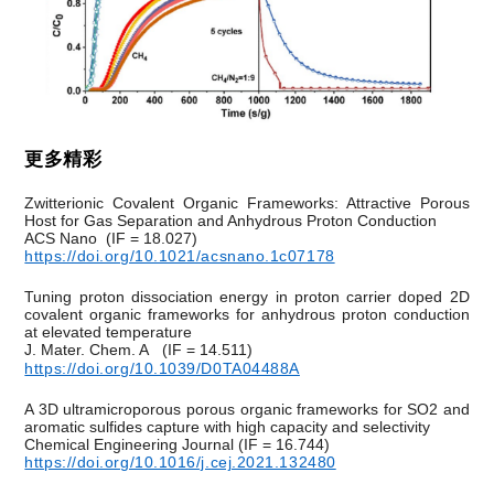
更多精彩
Zwitterionic Covalent Organic Frameworks: Attractive Porous
Host for Gas Separation and Anhydrous Proton Conduction
ACS Nano
(IF = 18.027)
https://doi.org/10.1021/acsnano.1c07178
Tuning proton dissociation energy in proton carrier doped 2D
covalent organic frameworks for anhydrous proton conduction
at elevated temperature
J. Mater. Chem. A
(
IF = 14.511
)
https://doi.org/10.1039/D0TA04488A
A 3D ultramicroporous porous organic frameworks for SO2 and
aromatic sulfides capture with high capacity and selectivity
Chemical Engineering Journal
(IF = 16.744)
https://doi.org/10.1016/j.cej.2021.132480