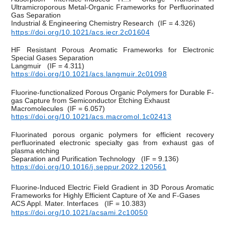
Ultramicroporous Metal-Organic Frameworks for Perfluorinated
Gas Separation
Industrial & Engineering Chemistry Research
(IF = 4.326)
https://doi.org/10.1021/acs.iecr.2c01604
HF Resistant Porous Aromatic Frameworks for Electronic
Special Gases Separation
Langmuir
(IF = 4.311)
https://doi.org/10.1021/acs.langmuir.2c01098
Fluorine-functionalized Porous Organic Polymers for Durable F-
gas Capture from Semiconductor Etching Exhaust
Macromolecules
(IF = 6.057)
https://doi.org/10.1021/acs.macromol.1c02413
Fluorinated porous organic polymers for efficient recovery
perfluorinated electronic specialty gas from exhaust gas of
plasma etching
Separation and Purification Technology
(IF = 9.136)
https://doi.org/10.1016/j.seppur.2022.120561
Fluorine-Induced Electric Field Gradient in 3D Porous Aromatic
Frameworks for Highly Efficient Capture of Xe and F-Gases
ACS Appl. Mater. Interfaces
(IF = 10.383)
https://doi.org/10.1021/acsami.2c10050