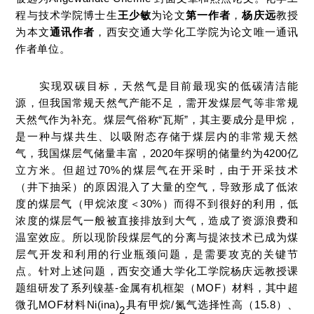
程与技术学院博士生
王少敏
为论文
第一作者
，
杨庆远
教授
为本文
通讯作者
，西安交通大学化工学院为论文唯一通讯
作者单位。
实现双碳目标，天然气是目前最现实的低碳清洁能
源，但我国常规天然气产能不足，需开发煤层气等非常规
天然气作为补充。煤层气俗称“瓦斯”，其主要成分是甲烷，
是一种与煤共生、以吸附态存储于煤层内的非常规天然
气，我国煤层气储量丰富，2020年探明的储量约为4200亿
立方米。但超过70%的煤层气在开采时，由于开采技术
（井下抽采）的原因混入了大量的空气，导致形成了低浓
度的煤层气（甲烷浓度＜30%）而得不到很好的利用，低
浓度的煤层气一般被直接排放到大气，造成了资源浪费和
温室效应。所以现阶段煤层气的分离与提浓技术已成为煤
层气开发和利用的行业瓶颈问题，是需要攻克的关键节
点。针对上述问题，西安交通大学化工学院杨庆远教授课
题组研发了系列镍基-金属有机框架（MOF）材料，其中超
微孔MOF材料Ni(ina)
具有甲烷/氮气选择性高（15.8）、
2