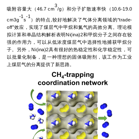
3
吸附容量大（46.7 cm
/g）和分子扩散速率快（10.6-19.0
-1
-1
cm3g
s
）的特点,较好地解决了气体分离领域的“trade-
off”效应，实现了煤层气中甲烷和氮气的高效分离。理论模
拟计算和单晶结构解析表明Ni(ina)2和甲烷分子之间存在较
强的作用力，可以从低浓度煤层气中选择性地捕获甲烷分
子。另外，Ni(ina)2具有很好的热稳定性和化学稳定性，可
以批量化制备，是一种理想的固体吸附剂，该工作为工业
上煤层气的分离提供了新思路。