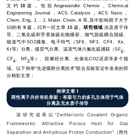
文约
18
篇，包括
Angewandte Chemie，
Chemical
Engineering Journal，
ACS Catalysis，
ACS Nano，
Chem. Eng. J.，J. Mater. Chem. A 等,其中影响因子大于
10的有
9
篇，JCR一区文章
15
篇。
研究领域
涉及质子传
导、二氧化硫和芳香族硫化物捕获、烟气脱硫耦合脱碳、
烟道气中SO2捕集、电子特气（SF6、NF3、CF4、Xe、
Kr等）分离、
煤层气分离、温室气体六氟化硫捕获（SF
、
6
CF
、NF
等）、烷烯烃分离、光催化CO2还原
等多个领
4
3
域。以下例举
“先进吸附分离技术”联合实验室近年发表的部
分精彩文章：
例举文章 1
两性离子共价有机骨架：有吸引力的多孔主体用于气体
分离及无水质子传导
该研究成果以“Zwitterionic Covalent Organic
Frameworks: Attractive Porous Host for Gas
Separation and Anhydrous Proton Conduction”（两性