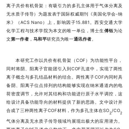
离子共价有机骨架：
有吸引力的多孔主体用于气体分离及
无水质子传导）为题发表于国际权威期刊《美国化学会-纳
米》（ACS Nano）上，影响因子15.881。
西安交通大学
化学工程与技术学院为本文的唯一单位，博士生
傅钰
为论
文
第一作者
，
马和平
研究员为唯一
通讯作者
。
本研究工作以共价有机骨架（COF）为功能性平台，
同时将阴、阳离子官能团引入到COF孔道中，实现了两性
离子概念与多孔结晶材料的结合。两性离子COF内同时具
备阴、阳离子位点排列的结构能够实现在纳米通道内的电
荷密度调节，允许对其结构和功能进行原子水平调控，这
给设计具备功能导向的材料提供了新的思路。文中设计并
合成了三种两性离子COF材料，作为多孔主体在SO
/CO
2
2
气体分离及无水质子传导领域均展现出极大的应用潜力。