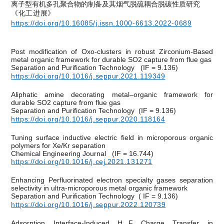
离子型有机多孔聚合物的制备及其烟气脱硫耦合脱碳性质研究
《化工进展》
https://doi.org/10.16085/j.issn.1000-6613.2022-0689
Post modification of Oxo-clusters in robust Zirconium-Based
metal organic framework for durable SO2 capture from flue gas
Separation and Purification Technology
(IF = 9.136)
https://doi.org/10.1016/j.seppur.2021.119349
Aliphatic amine decorating metal–organic framework for
durable SO2 capture from flue gas
Separation and Purification Technology
(IF = 9.136)
https://doi.org/10.1016/j.seppur.2020.118164
Tuning surface inductive electric field in microporous organic
polymers for Xe/Kr separation
Chemical Engineering Journal
(IF = 16.744)
https://doi.org/10.1016/j.cej.2021.131271
Enhancing Perfluorinated electron specialty gases separation
selectivity in ultra-microporous metal organic framework
Separation and Purification Technology
( IF = 9.136)
https://doi.org/10.1016/j.seppur.2022.120739
Adsorption Interface-Induced H...F Charge Transfer in