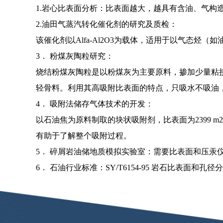
1.岩心比表面分析：比表面越大，越具有含油、气构
2.油田气蒸汽转化催化剂的研究及质检：
该催化剂以Alfa-Al2O3为载体，适用于以气态
3． 粉煤灰陶粒研究：
烧结粉煤灰陶粒是以粉煤灰为主要原料，掺加少量粘接剂
轻骨料。利用其高吸附比表面的特点，只吸水不吸油
4． 吸附法储存气体技术的开发：
以石油焦为原料制取的块状吸附剂，比表面为2399 m2/
有助于了解整个吸附过程。
5． 碎屑岩油储地质模拟实验室：需要比表面和压汞
6． 石油行业标准：SY/T6154-95 岩石比表面和