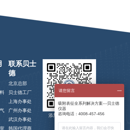
用
联系贝士
德
北京总部
请您留言
料
贝士德工厂
上海办事处
吸附表征全系列解决方案---贝士德
仪器
气
广州办事处
咨询电话：4008-457-456
添加微信，码上咨询
武汉办事处
室
韩国代理商