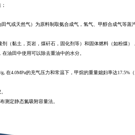
造；
烃（如油田气或天然气）为原料制取氨合成气，氢气、甲醇合成气等蒸
（黏土，页岩，煤矸石，固化剂等）和固体燃料（如粉煤），经混合
，在油田中使用可以除去重油中的水分。
g, 在4.0MPa的充气压力和常温下，甲烷的重量媳妇率达17.5
仪。
孔径分布测定静态氮吸附容量法。