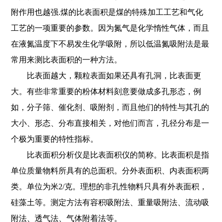
附作用也越强.煤的比表面积是煤的特殊加工工艺和气化
工艺的一项重要的参数。因为氮气是化学惰性气体，而且
在液氮温度下不易发生化学吸附，所以低温氮吸附法是最
常用来测比表面积的一种方法。
比表面越大，颗粒表面如果还具有孔洞，比表面更
大。有些非常重要的粉体材料刻意要做成多孔形态，例
如，分子筛、催化剂、吸附剂，而且他们的特性与其孔的
大小、形态、分布直接相关，对他们而言，孔径分布是一
个极为重要的特性指标。
比表面积分析仪是比表面积仪的简称。比表面积是指
单位质量物料所具有的总面积。分外表面积、内表面积两
类。单位为米2/克。理想的非孔性物料只具有外表面积，
硅藻土等。测定方法有容积吸附法、重量吸附法、流动吸
附法、透气法、气体附着法等。