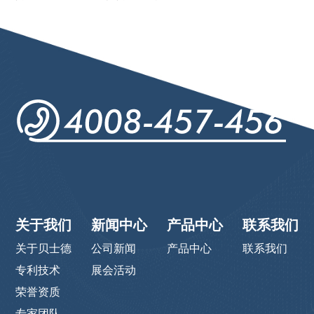
关于我们
新闻中心
产品中心
联系我们
关于贝士德
公司新闻
产品中心
联系我们
专利技术
展会活动
荣誉资质
专家团队