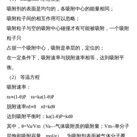
吸附剂的表面是均匀的，各吸附中心的能量相同；
吸附粒子间的相互作用可以忽略；
吸附粒子与空的吸附中心碰撞才有可能被吸附，一个吸附
粒子只
占据一个吸附中心，吸附是单层的，定位的；
在一定条件下，吸附速率与脱附速率相等，达到吸附平
衡。
（2） 等温方程
吸附速率：
ra∝(1-θ)P ra=ka(1-θ)P
脱附速率rd∝θ rd=kdθ
达到吸附平衡时：ka(1-θ)P=kdθ
其中，θ=Va/Vm（Va―气体吸附质的吸附量；Vm--单分子
层饱和吸附容量，mol/g），为吸附剂表面被气体分子覆