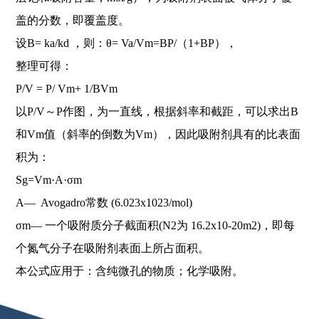
盖的分数，即覆盖度。
设B= ka/kd ，则：θ= Va/Vm=BP/（1+BP），
整理可得：
P/V = P/ Vm+ 1/BVm
以P/V～P作图，为一直线，根据斜率和截距，可以求出B
和Vm值（斜率的倒数为Vm），因此吸附剂具有的比表面
积为：
Sg=Vm·A·σm
A— Avogadro常数 (6.023x1023/mol)
σm— 一个吸附质分子截面积(N2为 16.2x10-20m2)，即每
个氮气分子在吸附剂表面上所占面积。
本公式应用于：含纯微孔的物质；化学吸附。