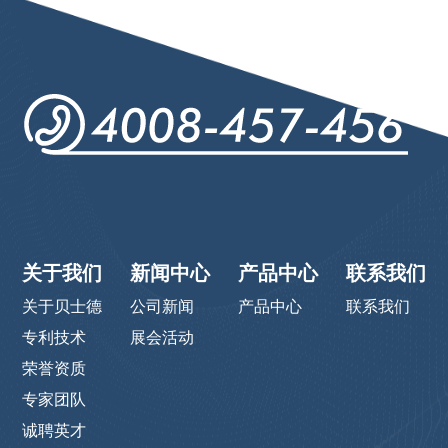
关于我们
新闻中心
产品中心
联系我们
关于贝士德
公司新闻
产品中心
联系我们
专利技术
展会活动
荣誉资质
专家团队
诚聘英才