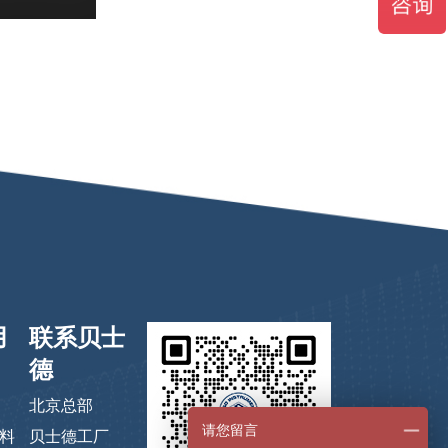
用
联系贝士
德
北京总部
请您留言
料
贝士德工厂