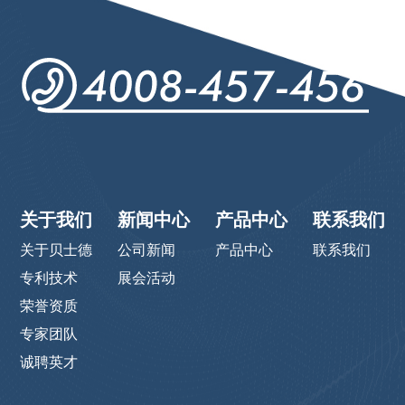
关于我们
新闻中心
产品中心
联系我们
关于贝士德
公司新闻
产品中心
联系我们
专利技术
展会活动
荣誉资质
专家团队
诚聘英才