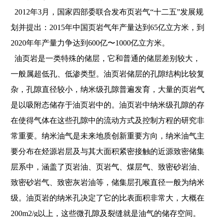
2012年3月，国家四部委联合发布页岩气“十二五”发展规
划并提出：2015年中国页岩气年产量达到65亿立方米，到
2020年年产量力争达到600亿〜1000亿立方米。
油页岩是一类特殊的储层，它和普通的储层差别较大，
一般属超低孔、低渗类型。油页岩储层的孔隙结构比较复
杂，孔隙直径较小，纳米级孔隙普遍发育，大量的页岩气
是以吸附态储存于油页岩中的。油页岩中纳米级孔隙的存
在使得气体在这些孔隙中的流动方式及控制方程的研究非
常重要。纳米油气是未来地质创新重要方向，纳米油气主
要分布在烃源岩层及与其大面积紧密接触的近源致密储集
层系中，涵盖了页岩油、页岩气、煤层气、致密砂岩油、
致密砂岩气、致密灰岩油等，储集层孔喉直径一般为纳米
级。油页岩的纳米孔决定了它的比表面积非常大，大概在
200m2/g以上，这些微孔隙及裂缝就是油气的储存空间。