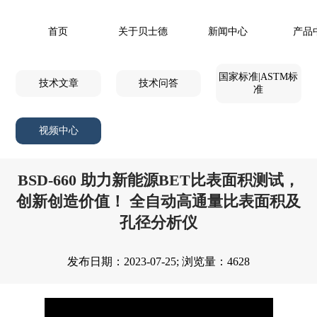
首页
关于贝士德
新闻中心
产品
国家标准|ASTM标
技术文章
技术问答
准
视频中心
BSD-660 助力新能源BET比表面积测试，
创新创造价值！ 全自动高通量比表面积及
孔径分析仪
发布日期：2023-07-25; 浏览量：4628