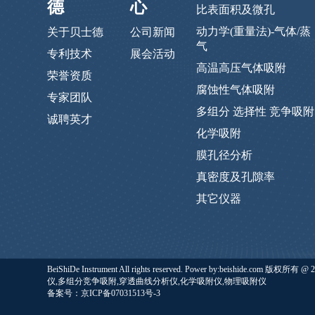
德
心
比表面积及微孔
动力学(重量法)-气体/蒸
关于贝士德
公司新闻
气
专利技术
展会活动
高温高压气体吸附
荣誉资质
腐蚀性气体吸附
专家团队
多组分 选择性 竞争吸附
诚聘英才
化学吸附
膜孔径分析
真密度及孔隙率
其它仪器
BeiShiDe Instrument All rights reserved. Power by:b
仪,多组分竞争吸附,穿透曲线分析仪,化学吸附仪,物理吸附仪
备案号：京ICP备07031513号-3