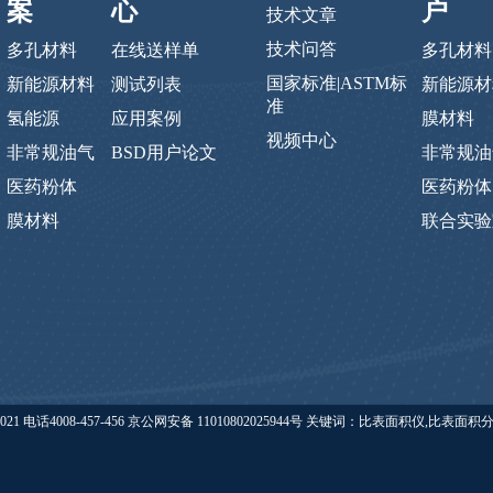
案
心
户
技术文章
技术问答
多孔材料
在线送样单
多孔材料
国家标准|ASTM标
新能源材料
测试列表
新能源材
准
氢能源
应用案例
膜材料
视频中心
非常规油气
BSD用户论文
非常规油
医药粉体
医药粉体
膜材料
联合实验
eishide.com 版权所有 @ 2021 电话4008-457-456 京公网安备 11010802025944号