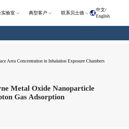
中文
/
合实验室
典型客户
联系贝士德
English
ce Area Concentration in Inhalation Exposure Chambers
ne Metal Oxide Nanoparticle
pton Gas Adsorption