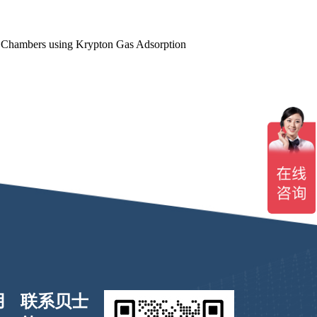
e Chambers using Krypton Gas Adsorption
用
联系贝士