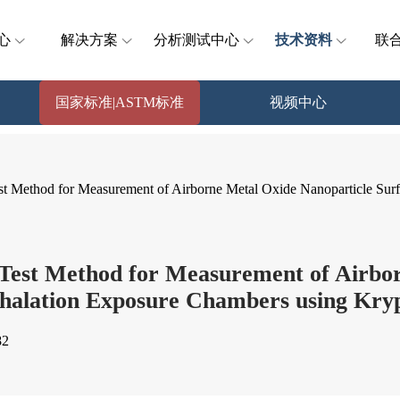
心
解决方案
分析测试中心
技术资料
联
国家标准|ASTM标准
视频中心
Method for Measurement of Airborne Metal Oxide Nanoparticle Surfa
est Method for Measurement of Airbor
nhalation Exposure Chambers using Kry
2