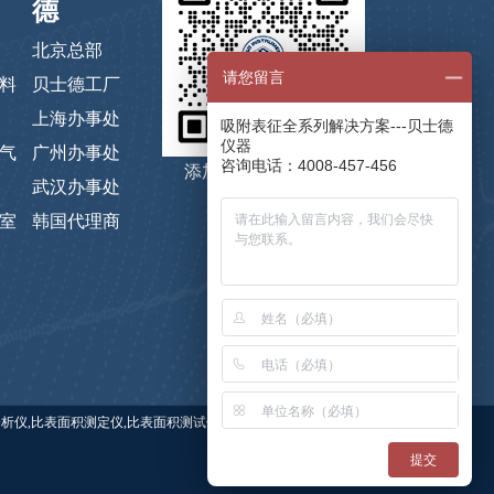
德
北京总部
请您留言
料
贝士德工厂
上海办事处
吸附表征全系列解决方案---贝士德
仪器
气
广州办事处
咨询电话：4008-457-456
添加微信，码上咨询
武汉办事处
室
韩国代理商
 关键词：比表面积仪,比表面积分析仪,比表面积测定仪,比表面积测试仪,贝士德仪器,蒸气吸附仪,高压吸附
提交