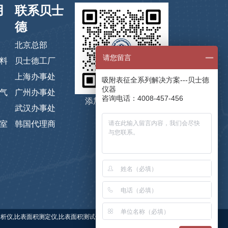
用
联系贝士
德
北京总部
请您留言
料
贝士德工厂
上海办事处
吸附表征全系列解决方案---贝士德
仪器
气
广州办事处
咨询电话：4008-457-456
添加微信，码上咨询
武汉办事处
室
韩国代理商
 关键词：比表面积仪,比表面积分析仪,比表面积测定仪,比表面积测试仪,贝士德仪器,蒸气吸附仪,高压吸附