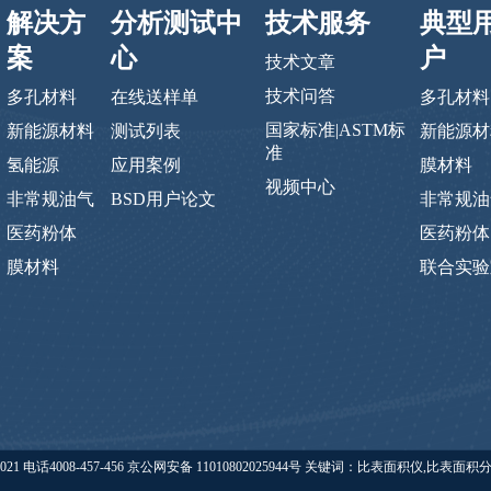
解决方
分析测试中
技术服务
典型
案
心
户
技术文章
技术问答
多孔材料
在线送样单
多孔材料
国家标准|ASTM标
新能源材料
测试列表
新能源材
准
氢能源
应用案例
膜材料
视频中心
非常规油气
BSD用户论文
非常规油
医药粉体
医药粉体
膜材料
联合实验
eishide.com 版权所有 @ 2021 电话4008-457-456 京公网安备 11010802025944号