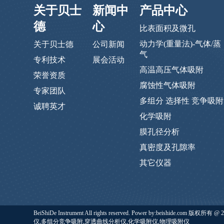
关于贝士
新闻中
产品中心
德
心
比表面积及微孔
动力学(重量法)-气体/蒸
关于贝士德
公司新闻
气
专利技术
展会活动
高温高压气体吸附
荣誉资质
腐蚀性气体吸附
专家团队
多组分 选择性 竞争吸附
诚聘英才
化学吸附
膜孔径分析
真密度及孔隙率
其它仪器
BeiShiDe Instrument All rights reserved. Power by:b
仪,多组分竞争吸附,穿透曲线分析仪,化学吸附仪,物理吸附仪