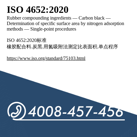
ISO 4652:2020
Rubber compounding ingredients — Carbon black —
Determination of specific surface area by nitrogen adsorption
methods — Single-point procedures
ISO 4652:2020标准
橡胶配合料.炭黑.用氮吸附法测定比表面积.单点程序
https://www.iso.org/standard/75103.html