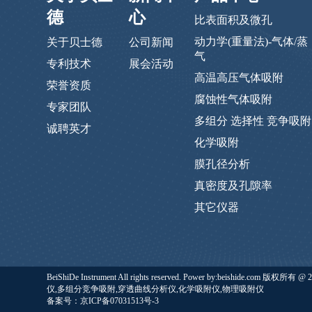
德
心
比表面积及微孔
动力学(重量法)-气体/蒸
关于贝士德
公司新闻
气
专利技术
展会活动
高温高压气体吸附
荣誉资质
腐蚀性气体吸附
专家团队
多组分 选择性 竞争吸附
诚聘英才
化学吸附
膜孔径分析
真密度及孔隙率
其它仪器
BeiShiDe Instrument All rights reserved. Power by:b
仪,多组分竞争吸附,穿透曲线分析仪,化学吸附仪,物理吸附仪
备案号：京ICP备07031513号-3