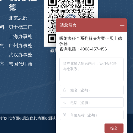
德
北京总部
请您留言
料
贝士德工厂
上海办事处
吸附表征全系列解决方案---贝士德
仪器
气
广州办事处
咨询电话：4008-457-456
添加微信，码上咨询
武汉办事处
室
韩国代理商
 关键词：比表面积仪,比表面积分析仪,比表面积测定仪,比表面积测试仪,贝士德仪器,蒸气吸附仪,高压吸附
提交