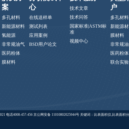
案
心
户
技术文章
技术问答
多孔材料
在线送样单
多孔材料
国家标准|ASTM标
新能源材料
测试列表
新能源材
准
氢能源
应用案例
膜材料
视频中心
非常规油气
BSD用户论文
非常规油
医药粉体
医药粉体
膜材料
联合实验
eishide.com 版权所有 @ 2021 电话4008-457-456 京公网安备 11010802025944号