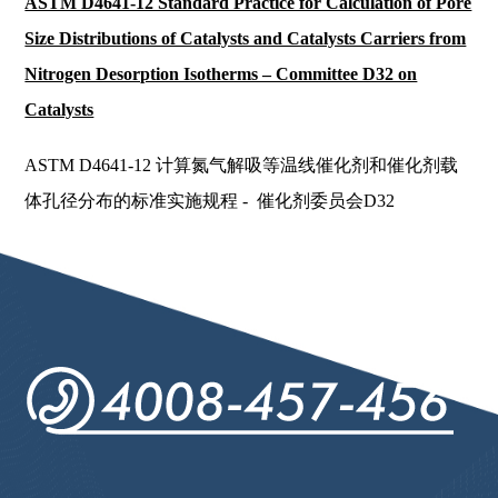
ASTM D4641-12 Standard Practice for Calculation of Pore
Size Distributions of Catalysts and Catalysts Carriers from
Nitrogen Desorption Isotherms – Committee D32 on
Catalysts
ASTM D4641-12 计算氮气解吸等温线催化剂和催化剂载
体孔径分布的标准实施规程 - 催化剂委员会D32