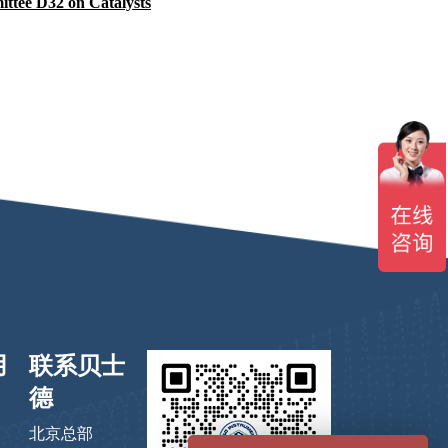
ttee D32 on Catalysts
用
联系贝士
德
北京总部