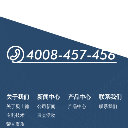
关于我们
新闻中心
产品中心
联系我们
关于贝士德
公司新闻
产品中心
联系我们
专利技术
展会活动
荣誉资质