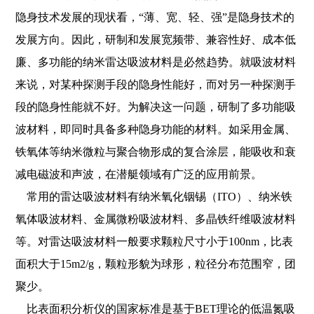
隐身技术发展的现状看，“薄、宽、轻、强”是隐身技术的
发展方向。因此，研制和发展宽频带、兼容性好、成本低
廉、多功能的纳米雷达吸波材料是必然趋势。就吸波材料
来说，对某种探测手段的隐身性能好，而对另一种探测手
段的隐身性能就不好。为解决这一问题，研制了多功能吸
波材料，即同时具备多种隐身功能的材料。如采用金属、
铁氧体等纳米微粒与聚合物形成的复合涂层，能吸收和衰
减电磁波和声波，在潜艇领域有广泛的应用前景。
常用的雷达吸波材料有纳米氧化铟锡（ITO）、纳米铁
氧体吸波材料、金属微粉吸波材料、多晶铁纤维吸波材料
等。对雷达吸波材料一般要求颗粒尺寸小于100nm，比表
面积大于15m2/g，颗粒形貌为球形，粒径分布范围窄，团
聚少。
比表面积分析仪的国家标准是基于BET理论的低温氮吸