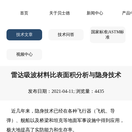
首页
关于贝士德
新闻中心
产品
国家标准|ASTM标
技术文章
技术问答
准
视频中心
雷达吸波材料比表面积分析与隐身技术
发布日期：2021-04-11; 浏览量：4435
近几年来，隐身技术已经在各种飞行器（飞机、导
弹）、舰船以及桥梁和坦克等地面军事设施中得到应用，
极大地提高了实防能力和生存率。