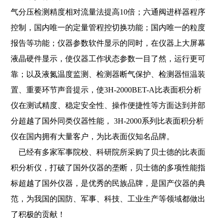
气分压检测精度相对流量法提高10倍；六通阀进样器程序
控制，国内唯一的定量管程控切换功能；国内唯一的粒度
报告等功能；仪器参数软件显示的同时，在仪器上大屏幕
液晶硬件显示，使仪器工作状态参数一目了然，运行更可
靠；以及液氮温度监测、检测器断气保护、检测器恒温装
置、重要环节声音提示，使3H-2000BET-A比表面积分析
仪在测试精度、稳定安全性、操作便捷性等方面达到并部
分超越了国外同类仪器性能， 3H-2000系列比表面积分析
仪在国内拥有大量客户，为比表面仪知名品牌。
已经有多家军事院校、科研院所采购了贝士德的比表面
积分析仪，打破了国外仪器的垄断，贝士德的多项性能指
标超越了国外仪器，是优秀的民族品牌，是国产仪器的典
范，为我国的国防、军事、科技、工业生产等领域都做出
了积极的贡献！