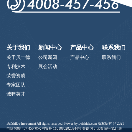
关于我们
新闻中心
产品中心
联系我们
关于贝士德
公司新闻
产品中心
联系我们
专利技术
展会活动
荣誉资质
专家团队
诚聘英才
BeiShiDe Instrument All rights reserved. Power by:beishide.com 版权所有 @ 2021
电话4008-457-456 京公网安备 11010802025944号 关键词：比表面积仪,比表