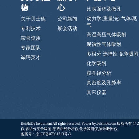
德
心
比表面积及微孔
动力学(重量法)-气体/蒸
关于贝士德
公司新闻
气
专利技术
展会活动
高温高压气体吸附
荣誉资质
腐蚀性气体吸附
专家团队
多组分 选择性 竞争吸附
诚聘英才
化学吸附
膜孔径分析
真密度及孔隙率
其它仪器
BeiShiDe Instrument All rights reserved. Power by:b
仪,多组分竞争吸附,穿透曲线分析仪,化学吸附仪,物理吸附仪
备案号：京ICP备07031513号-3