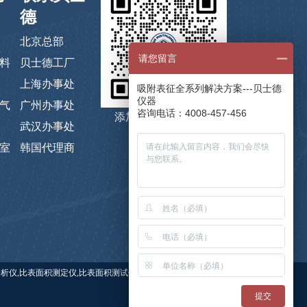
德
北京总部
请您留言
料
贝士德工厂
上海办事处
吸附表征全系列解决方案---贝士德
仪器
气
广州办事处
咨询电话：4008-457-456
添加微信，码上咨询
武汉办事处
室
韩国代理商
 关键词：比表面积仪,比表面积分析仪,比表面积测定仪,比表面积测试仪,贝士德仪器,蒸气吸附仪,高压吸附
提交