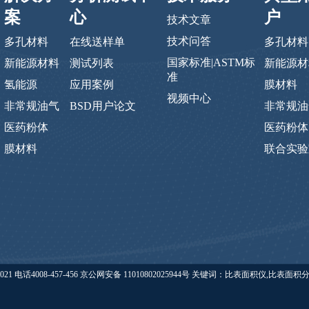
案
心
户
技术文章
技术问答
多孔材料
在线送样单
多孔材料
国家标准|ASTM标
新能源材料
测试列表
新能源材
准
氢能源
应用案例
膜材料
视频中心
非常规油气
BSD用户论文
非常规油
医药粉体
医药粉体
膜材料
联合实验
eishide.com 版权所有 @ 2021 电话4008-457-456 京公网安备 11010802025944号