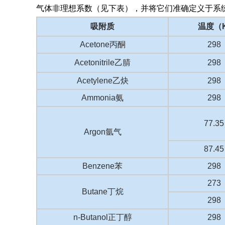
气体非理想系数（见下表），并将它们准确定义于系
吸附质
温度（K
Acetone丙酮
298
Acetonitrile乙腈
298
Acetylene乙炔
298
Ammonia氨
298
77.35
Argon氩气
87.45
Benzene苯
298
273
Butane丁烷
298
n-Butanol正丁醇
298