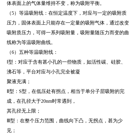
体表面上的气体量维持不变，称为吸附平衡。
（5）等温吸附线：在恒定温度下，对应与一定的吸附质
压力，固体表面上只能存在一定量的吸附气体，通过改变
吸附质压力，可得一系列吸附量，吸附量随压力而变的曲
线称为等温吸附曲线。
（6）五种等温吸附线：
Ⅰ型：对应于含有甚小孔的一些物质，如活性碳、硅胶、
沸石等，平台对应与小孔完全被凝
聚液充满；
Ⅱ型：S型，在低压处有拐点，相当于单分子层吸附的完
成，在孔径大于20nm时常遇到，
其孔径无上限；
Ⅲ型：在整个压力范围，曲线向下凸，无拐点，甚为少
见；