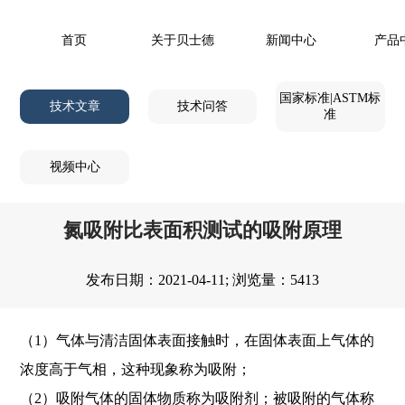
首页
关于贝士德
新闻中心
产品
国家标准|ASTM标
技术文章
技术问答
准
视频中心
氮吸附比表面积测试的吸附原理
发布日期：2021-04-11; 浏览量：5413
（1）气体与清洁固体表面接触时，在固体表面上气体的
浓度高于气相，这种现象称为吸附；
（2）吸附气体的固体物质称为吸附剂；被吸附的气体称