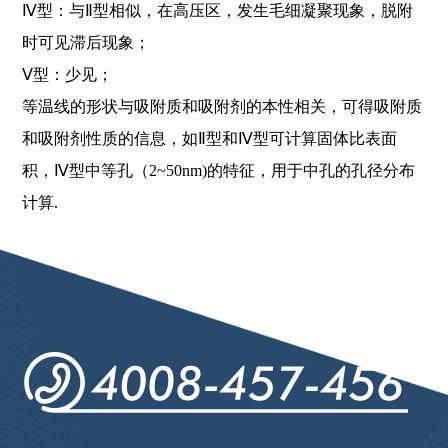
Ⅳ型：与Ⅱ型相似，在高压区，发生毛细凝聚现象，脱附
时可见滞后现象；
Ⅴ型：少见；
等温线的形状与吸附质和吸附剂的本性相关，可得吸附质
和吸附剂性质的信息，如Ⅱ型和Ⅳ型可计算固体比表面
积，Ⅳ型中等孔（2~50nm)的特征，用于中孔的孔径分布
计算.