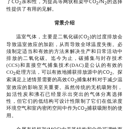
CO
网状
CO
/N
了
亲和性，为提高等
框架中
的选择
2
2
2
性提供了有用的见解。
背景介绍
(CO
)
温室气体，主要是二氧化碳
的过度排放会
2
导致温室效应的加剧，从而导致全球温度失衡。必
须制定适当和有效的方法来解决生产和日常活动中
排放的二氧化碳。迄今为止，碳捕集与封存技术
(CCS)
和直接空气捕集技术
(DAC)
是公认的有效的
CO
CO
处理方法，可以有效地捕获排放源中的
。探
2
2
CO
索满足上述情景需要的高效
捕集材料对于减少温
2
室效应的影响至关重要。虽然传统的无机吸附剂，
如活性炭和沸石已经显示出突出的气体分离选择
性，但它们的低结构可设计性限制了它们在低浓度
CO
环境空气和室内
密闭
空间中作为
捕获吸附剂的使
2
用。