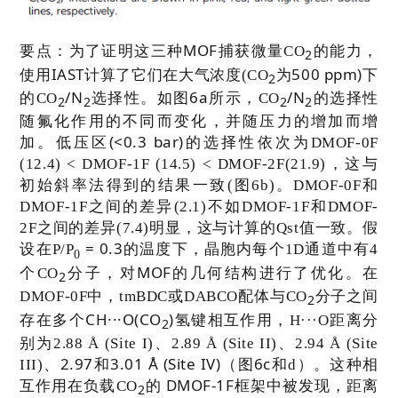
MOF
要点：
为了证明这三种
捕获微量
CO
的能力，
2
IAST
500 ppm)
使用
计算了它们在大气浓度
(CO
为
下
2
/N
6a
/N
的
CO
选择性。如图
所示，
CO
的选择性
2
2
2
2
随氟化作用的不同而变化，并随压力的增加而增
(<0.3 bar)
加。低压区
的选择性依次为
DMOF-0F
(12.4) < DMOF-1F (14.5) < DMOF-2F(21.9)
，这与
初始斜率法得到的结果一致
(
图
6b)
。
DMOF-0F
和
DMOF-1F
之间的差异
(2.1)
不如
DMOF-1F
和
DMOF-
2F
之间的差异
(7.4)
明显，这与计算的
Qst
值一致。假
= 0.3
设在
P/
P
的温度下，晶胞内每个
1D
通道中有
4
0
MOF
个
CO
分子，对
的几何结构进行了优化。在
2
DMOF-0F
中，
tmBDC
或
DABCO
配体与
CO
分子之间
2
CH···O(CO
)
存在多个
氢键相互作用，
H···O
距离分
2
别为
2.88 Å (Site I)
、
2.89 Å (Site II)
、
2.94 Å (Site
、
2.97
和
3.01 Å (Site IV)
6c
III)
（
图
和
d
）。这种相
DMOF-1F
互作用在负载
CO
的
框架中被发现，距离
2