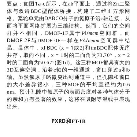
1a-c
要点：
如图
所示，在
ab
平面上，通过将
Zn
二聚
维
体与双齿
BDC
型配体桥接，构建了二
正方形网
DABCO
格。桨轮单元由
分子的氮原子沿
c
轴连接，从
而将平面网络扩展为三维结构。然而，它们的空间
4/
群并不相同，
DMOF-1F
属于
空间群，而
I
mcm
DMOF-2F
4/
与
DMOF-0F
一样在
空间群中结
P
mmm
xFBDC (x = 1
晶。晶体中，
或
2)
和
tmBDC
配体无序
共存，取向不同，
x = 1
时的二面角为
73.70°
，
x = 2
时的二面角为
50.67°(
图
1d)
。这三种
MOF
都具有大的
3D
互连空洞，沿着
c
轴的一维通道，窗口穿过
a
和
b
轴。虽然氟原子略微突出到通道中，但孔隙和窗口
的大小差异很小，三种
MOF
的平均直径约为
0.6
nm
。预计孔隙中氟原子的表面密度对各种气体分子
的亲和力有显著的效应，这将在吸附等温线中表现
出来。
PXRD
和
FT-IR