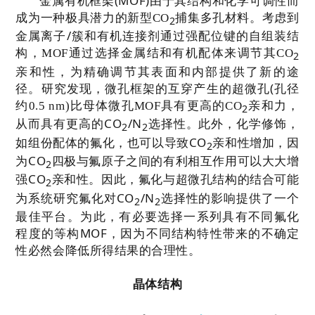
(MOF)
金属有机框架
由于其结构和化学可调性而
成为一种极具潜力的新型
CO
捕集多孔材料。考虑到
2
/
金属离子
簇和有机连接剂通过强配位键的自组装结
构，
MOF
通过选择金属结和有机配体来调节其
CO
2
亲和性，为精确调节其表面和内部提供了新的途
(
径。研究发现，微孔框架的互穿产生的超微孔
孔径
约
0.5 nm)
比母体微孔
MOF
具有更高的
CO
亲和力，
2
CO
/N
从而具有更高的
选择性。此外，化学修饰，
2
2
CO
如组份配体的氟化，也可以导致
亲和性增加，因
2
CO
为
四极与氟原子之间的有利相互作用可以大大增
2
CO
强
亲和性。因此，氟化与超微孔结构的结合可能
2
CO
/N
为系统研究氟化对
选择性的影响提供了一个
2
2
最佳平台。为此，有必要选择一系列具有不同氟化
MOF
程度的等构
，因为不同结构特性带来的不确定
性必然会降低所得结果的合理性。
晶体结构