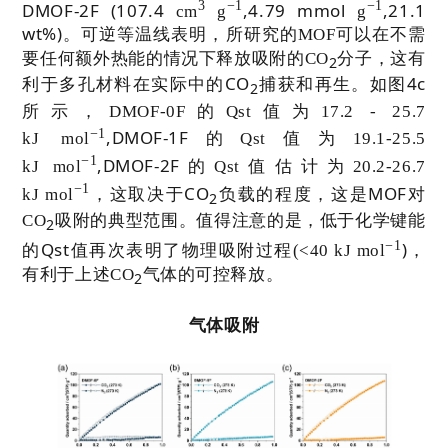
3
−
1
−
1
DMOF-2F (107.4
,4.79 mmol
,21.1
cm
g
g
wt%)
。可逆等温线表明，所研究的
MOF
可以在不需
要任何额外热能的情况下释放吸附的
CO
分子，这有
2
CO
4c
利于多孔材料在实际中的
捕获和再生。如图
2
所示，
DMOF-0F
的
Qst
值为
17.2 - 25.7
−
1
,DMOF-1F
kJ
mol
的
Qst
值为
19.1-25.5
−
1
,DMOF-2F
kJ
mol
的
Qst
值估计为
20.2-26.7
−
1
CO
MOF
kJ
mol
，这取决于
负载的程度，这是
对
2
CO
吸附的典型范围。值得注意的是，低于化学键能
2
−
1
Qst
)
的
值再次表明了物理吸附过程
(<40 kJ
mol
，
有利于上述
CO
气体的可控释放。
2
气体吸附