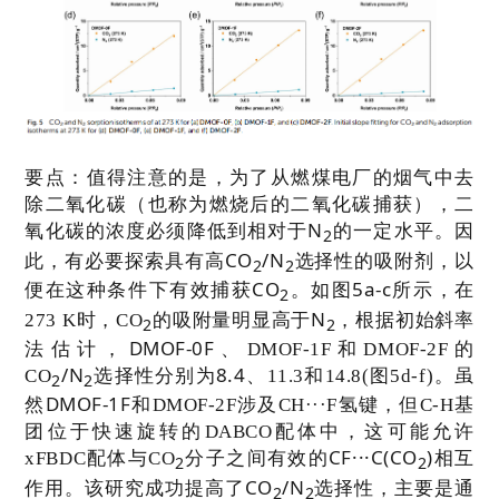
要点：
值得
注意的是，为了从燃煤电厂的烟气中去
除二氧化碳（也称为燃烧后的二氧化碳捕获），二
N
氧化碳的浓度必须降低到相对于
的一定水平。
因
2
CO
/N
此，有必要探索具有高
选择性的吸附剂，以
2
2
CO
5a-c
便在这种条件下有效捕获
。如图
所示，在
2
N
273 K
时，
CO
的吸附量明显高于
，
根据初始斜率
2
2
DMOF-0F
法估计，
、
DMOF-1F
和
DMOF-2F
的
/N
8.4
CO
选择性分别为
、
11.3
和
14.8(
图
5d-f)
。
虽
2
2
DMOF-1F
然
和
DMOF-2F
涉及
CH···F
氢键，但
C-H
基
团位于快速旋转的
DABCO
配体中，这可能允许
CF···C(CO
)
xFBDC
配体与
CO
分子之间有效的
相互
2
2
CO
/N
作用。
该研究
成功提高了
选择性，主要是通
2
2