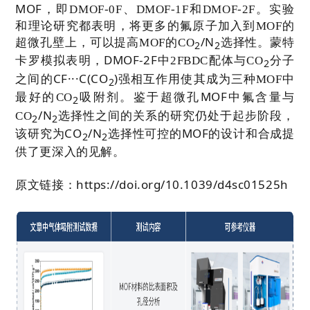
MOF
，即
DMOF-0F
、
DMOF-1F
和
DMOF-2F
。实验
和理论研究都表明，将更多的氟原子加入到
MOF
的
/N
超微孔壁上，可以提高
MOF
的
CO
选择性。蒙特
2
2
DMOF-2F
卡罗模拟表明，
中
2FBDC
配体与
CO
分子
2
CF···C(CO
)
之间的
强相互作用使其成为三种
MOF
中
2
MOF
最好的
CO
吸附剂。鉴于超微孔
中氟含量与
2
/N
CO
选择性之间的关系的研究仍处于起步阶段，
2
2
CO
/N
MOF
该研究为
选择性可控的
的设计和合成提
2
2
供了更深入的见解。
https://doi.org/10.1039/d4sc01525h
原文链接：