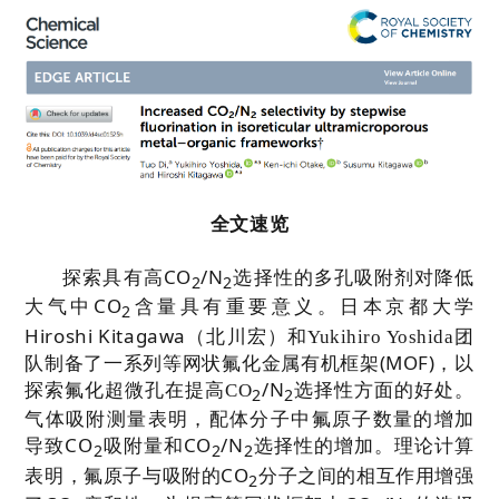
全文速览
CO
/N
探索具有高
选择性的多孔吸附剂对降低
2
2
CO
大气中
含量具有重要意义。
日本京都大学
2
Hiroshi Kitagawa
团
（北川宏）和
Yukihiro Yoshida
队
网状
(MOF)
制备了一系列等
氟化金属有机框架
，以
/N
探索氟化超微孔在提高
CO
选择性方面的好处。
2
2
气体吸附测量表明，配体分子中氟原子数量的增加
CO
CO
/N
导致
吸附量和
选择性的增加。理论计算
2
2
2
CO
表明，氟原子与吸附的
分子之间的相互作用增强
2