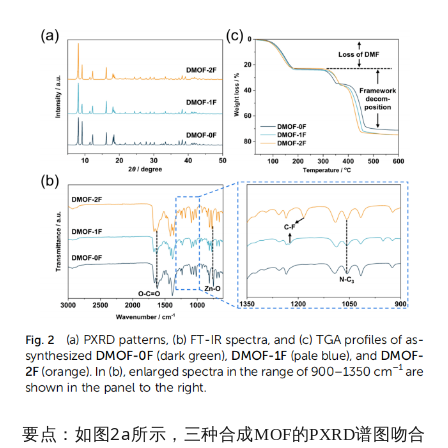
2a
要点：
如图
所示，三种合成
MOF
的
PXRD
谱图吻合