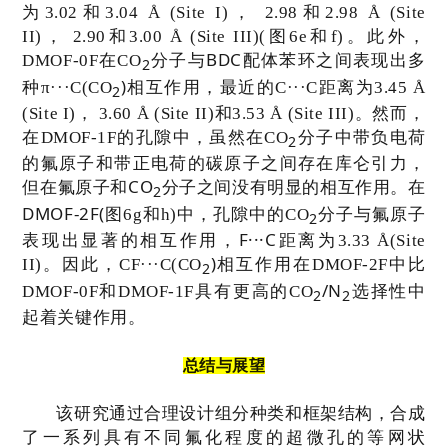
为
3.02
和
3.04 Å (Site I)
，
2.98
和
2.98 Å (Site
II)
，
2.90
和
3.00 Å (Site III)(
图
6e
和
f)
。此外，
BDC
DMOF-0F
在
CO
分子与
配体苯环之间表现出多
2
)
种
π···C(CO
相互作用，最近的
C···C
距离为
3.45 Å
2
(Site I)
，
3.60 Å (Site II)
和
3.53 Å (Site III)
。然而，
在
DMOF-1F
的孔隙中，虽然在
CO
分子中带负电荷
2
的氟原子和带正电荷的碳原子之间存在库仑引力，
CO
但在氟原子和
分子之间没有明显的相互作用。在
2
DMOF-2F(
图
6g
和
h)
中，孔隙中的
CO
分子与氟原子
2
F···C
表现出显著的相互作用，
距离为
3.33 Å(Site
)
II)
。因此，
CF···C(CO
相互作用在
DMOF-2F
中比
2
/N
DMOF-0F
和
DMOF-1F
具有更高的
CO
选择性中
2
2
起着关键作用。
总结与展望
该研究通过合理设计组分种类和框架结构，合成
了一系列具有不同氟化程度的超微孔的等网状