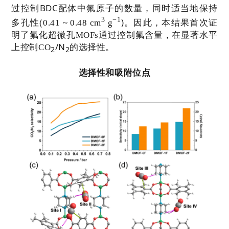
BDC
过控制
配体中氟原子的数量，同时适当地保持
3
−
1
)
多孔性
(0.41 ~ 0.48
cm
g
。因此，本结果首次证
明了氟化超微孔
MOFs
通过控制氟含量，在显著水平
/N
上控制
CO
的选择性。
2
2
选择性和
吸附
位点