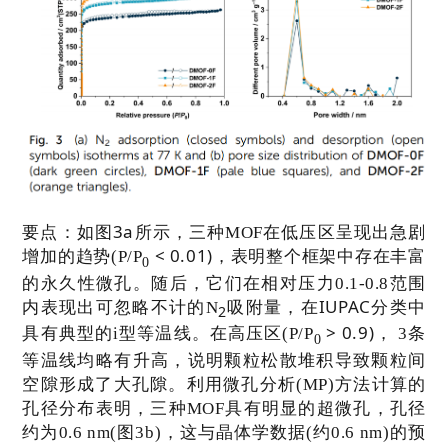
3a
要点：
如图
所示，三种
MOF
在低压区呈现出急剧
< 0.01)
增加的趋势
(P/
P
，表明整个框架中存在丰富
0
的永久性微孔。随后，它们在相对压力
0.1-0.8
范围
IUPAC
内表现出可忽略不计的
N
吸附量，在
分类中
2
> 0.9)
具有典型的
i
型等温线。在高压区
(P/
P
，
3
条
0
等温线均略有升高，说明颗粒松散堆积导致颗粒间
空隙形成了大孔隙。利用微孔分析
(MP)
方法计算的
孔径分布表明，三种
MOF
具有明显的超微孔，孔径
约为
0.6 nm(
图
3b)
，这与晶体学数据
(
约
0.6 nm)
的预