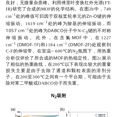
良好，无微量杂质峰。利用傅里叶变换红外光谱
(FT-
IR)
研究了合成的
MOF
的化学结构。在图
2b
中，
749
−1
Zn-O
cm
处的峰值可归因于双核桨轮单元的
键的伸
−1
cm
缩振动。
1619
处的峰为羧基的伸缩振动，而
−1
1057 cm
DABCO
处的峰为
分子中
N-C
键的不对称
3
MOF
伸缩振动。此外，在含氟
中，在
1227
−1
−1
(DMOF-1F)
(DMOF-2F)
cm
和
1184 cm
处观察到
C-F
的伸缩带。在室温
~ 600℃
的
N
氛围下，用热重
2
MOF
分析仪评价了所合成的
的热稳定性。图
2c
展示
了相似的热重曲线，在
200℃
以下表现出较大的重量
损失主要是由于去除了通道和颗粒表面的溶剂分
子。在
200
至
300℃
之间有一个平台期，可能由于去
除对苯二甲酸或
DABCO
分子而失重。
N
吸附
2