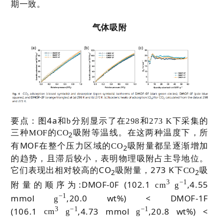
期一致。
气体吸附
4a
要点：
图
和
b
分别显示了在
298
和
273 K
下采集的
三种
MOF
的
CO
吸附等温线。在这两种温度下，所
2
MOF
有
在整个压力区域的
CO
吸附量都呈逐渐增加
2
较
的趋势，且滞后
小，表明物理吸附占主导地位。
CO
273 K
它们表现出相对较高的
吸附量，
下
CO
吸
2
2
3
−
1
:DMOF-0F (102.1
,4.55
附量的顺序为
cm
g
−
1
mmol
,20.0 wt%) < DMOF-1F
g
3
−
1
−
1
(106.1
,4.73 mmol
,20.8 wt%) <
cm
g
g