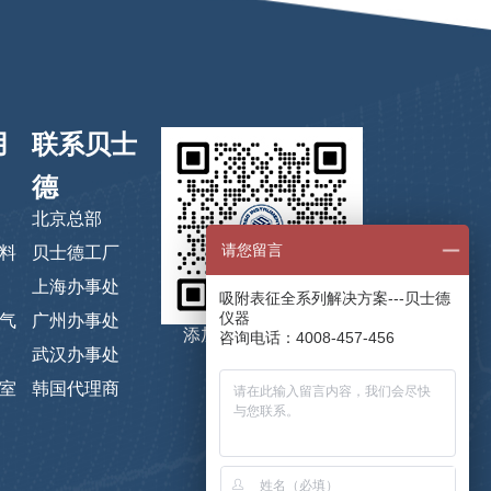
用
联系贝士
德
北京总部
请您留言
料
贝士德工厂
上海办事处
吸附表征全系列解决方案---贝士德
仪器
气
广州办事处
添加微信，码上咨询
咨询电话：4008-457-456
武汉办事处
室
韩国代理商