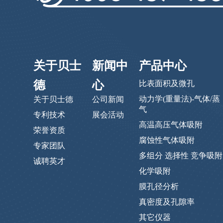
关于贝士
新闻中
产品中心
德
心
比表面积及微孔
动力学(重量法)-气体/蒸
关于贝士德
公司新闻
气
专利技术
展会活动
高温高压气体吸附
荣誉资质
腐蚀性气体吸附
专家团队
多组分 选择性 竞争吸附
诚聘英才
化学吸附
膜孔径分析
真密度及孔隙率
其它仪器